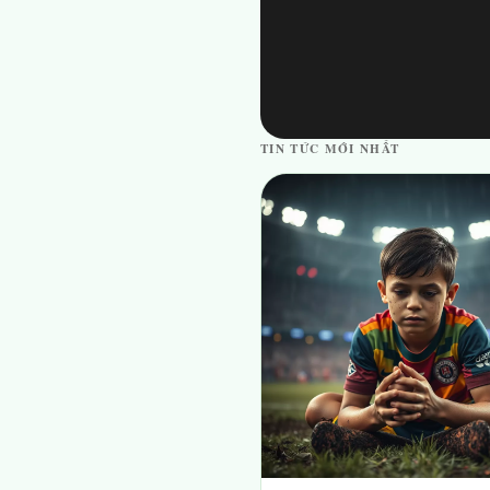
TIN TỨC MỚI NHẤT