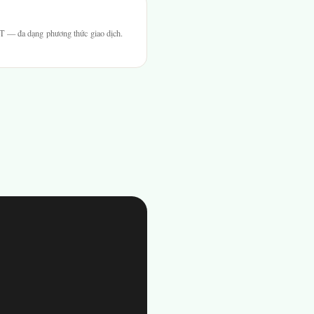
— đa dạng phương thức giao dịch.