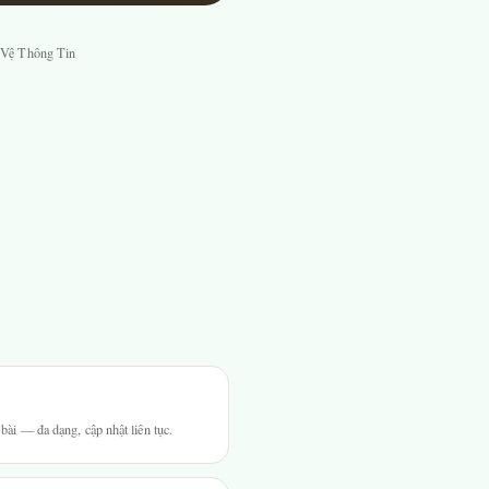
 Vệ Thông Tin
 bài — đa dạng, cập nhật liên tục.