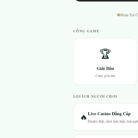
💎
Hoàn Trả C
CỔNG GAME
🏆
Giải Đấu
Cược giải lớn
LỢI ÍCH NGƯỜI CHƠI
Live Casino Đẳng Cấp
🔥
Dealer thật, chơi trực tiếp, trải n