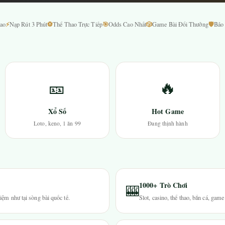
⚡
⚽
🎯
🎲
🛡
ao
Nạp Rút 3 Phút
Thể Thao Trực Tiếp
Odds Cao Nhất
Game Bài Đổi Thưởng
Bảo
🎫
🔥
Xổ Số
Hot Game
Loto, keno, 1 ăn 99
Đang thịnh hành
1000+ Trò Chơi
🎰
ghiệm như tại sòng bài quốc tế.
Slot, casino, thể thao, bắn cá, game