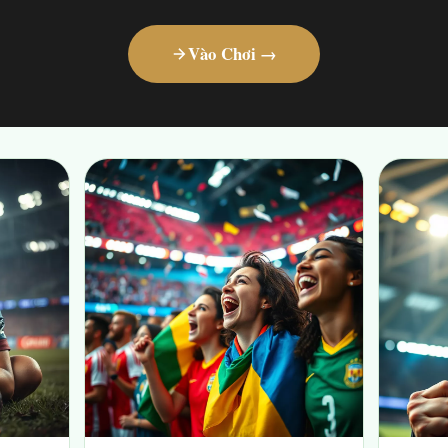
Vào Chơi →