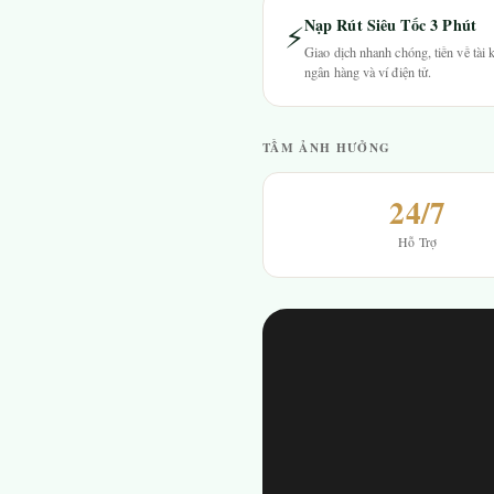
Nạp Rút Siêu Tốc 3 Phút
⚡
Giao dịch nhanh chóng, tiền về tài 
ngân hàng và ví điện tử.
TẦM ẢNH HƯỞNG
24/7
Hỗ Trợ