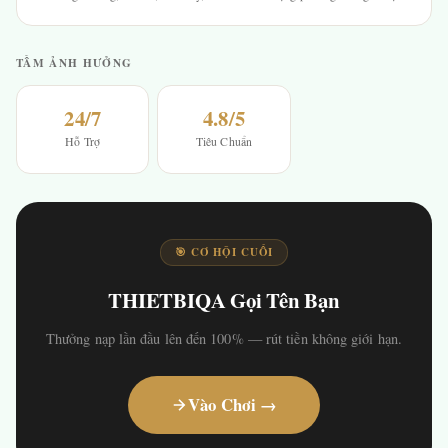
TẦM ẢNH HƯỞNG
24/7
4.8/5
Hỗ Trợ
Tiêu Chuẩn
🎯 CƠ HỘI CUỐI
THIETBIQA Gọi Tên Bạn
Thưởng nạp lần đầu lên đến 100% — rút tiền không giới hạn.
Vào Chơi →