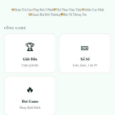
💎
⚡
⚽
🎯
Hoàn Trả Cao
Nạp Rút 3 Phút
Thể Thao Trực Tiếp
Odds Cao Nhất
🎲
🛡
Game Bài Đổi Thưởng
Bảo Vệ Thông Tin
CỔNG GAME
🏆
🎫
Giải Đấu
Xổ Số
Cược giải lớn
Loto, keno, 1 ăn 99
🔥
Hot Game
Đang thịnh hành