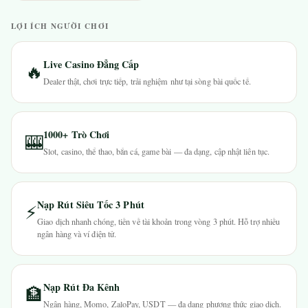
LỢI ÍCH NGƯỜI CHƠI
Live Casino Đẳng Cấp
🔥
Dealer thật, chơi trực tiếp, trải nghiệm như tại sòng bài quốc tế.
1000+ Trò Chơi
🎰
Slot, casino, thể thao, bắn cá, game bài — đa dạng, cập nhật liên tục.
Nạp Rút Siêu Tốc 3 Phút
⚡
Giao dịch nhanh chóng, tiền về tài khoản trong vòng 3 phút. Hỗ trợ nhiều
ngân hàng và ví điện tử.
Nạp Rút Đa Kênh
🏦
Ngân hàng, Momo, ZaloPay, USDT — đa dạng phương thức giao dịch.