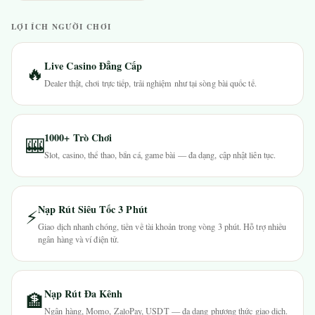
LỢI ÍCH NGƯỜI CHƠI
Live Casino Đẳng Cấp
🔥
Dealer thật, chơi trực tiếp, trải nghiệm như tại sòng bài quốc tế.
1000+ Trò Chơi
🎰
Slot, casino, thể thao, bắn cá, game bài — đa dạng, cập nhật liên tục.
Nạp Rút Siêu Tốc 3 Phút
⚡
Giao dịch nhanh chóng, tiền về tài khoản trong vòng 3 phút. Hỗ trợ nhiều
ngân hàng và ví điện tử.
Nạp Rút Đa Kênh
🏦
Ngân hàng, Momo, ZaloPay, USDT — đa dạng phương thức giao dịch.