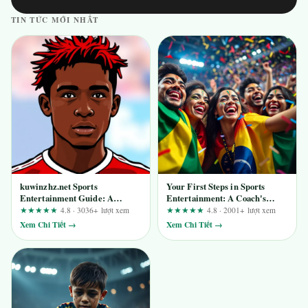
TIN TỨC MỚI NHẤT
kuwinzhz.net Sports
Your First Steps in Sports
Entertainment Guide: A
Entertainment: A Coach's
Beginner’s Path to Football and
Guide to Football and Global
★★★★★
4.8 · 3036+ lượt xem
★★★★★
4.8 · 2001+ lượt xem
Global Events
Competitions
Xem Chi Tiết →
Xem Chi Tiết →