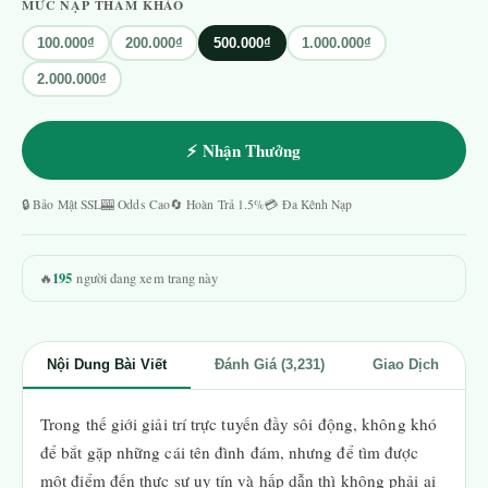
MỨC NẠP THAM KHẢO
100.000₫
200.000₫
500.000₫
1.000.000₫
2.000.000₫
⚡ Nhận Thưởng
🔒 Bảo Mật SSL
🎰 Odds Cao
🔄 Hoàn Trả 1.5%
💳 Đa Kênh Nạp
195
🔥
người đang xem trang này
Nội Dung Bài Viết
Đánh Giá (3,231)
Giao Dịch
Trong thế giới giải trí trực tuyến đầy sôi động, không khó
để bắt gặp những cái tên đình đám, nhưng để tìm được
một điểm đến thực sự uy tín và hấp dẫn thì không phải ai