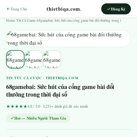
thietbiqa.com
.
Trang Chủ
Đăng Ký
Home
›
Tất Cả Game
›
68gamebai: Sức hút của cổng game bài đổi thưởng trong t
TIN TỨC CÁ CƯỢC · THIETBIQA.COM
68gamebai: Sức hút của cổng game bài đổi
thưởng trong thời đại số
★★★★★
4.8 / 5.0 · 3,231+ đánh giá đã xác minh
Hot — Nhiều Người Tham Gia