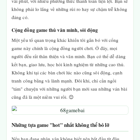
vài phút, với nhiều phương thức thanh toán tiện lợi. Bạn sẽ
không phải lo lắng về những rủi ro hay sự chậm trễ không
đáng có.
Cộng đồng game thủ văn minh, sôi động
Một yếu tố quan trọng khác khiến tôi gắn bó với cổng
game này chính là cộng đồng người chơi. Ở đây, mọi
người đều rất thân thiện và văn minh. Bạn có thể dễ dàng
kết bạn, giao lưu, học hỏi kinh nghiệm từ những cao thủ.
Không khí tại các bàn chơi lúc nào cũng sôi động, cạnh
tranh công bằng và lành mạnh. Đôi khi, chỉ cần ngồi
"tám" chuyện với những người bạn mới sau những ván bài
cũng đã là một niềm vui rồi. 😊
Những tựa game "hot" nhất không thể bỏ lỡ
Nếu bạn đang phân vân không biết nên bắt đầu từ đâu,