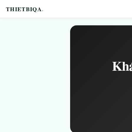
THIETBIQA
.
Kh