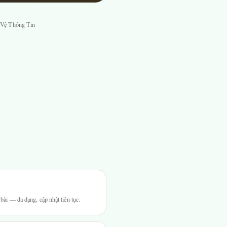
 Vệ Thông Tin
 bài — đa dạng, cập nhật liên tục.