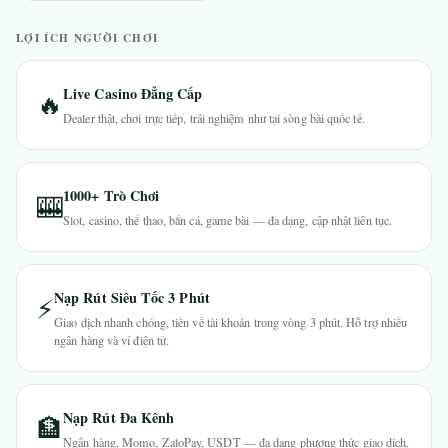
LỢI ÍCH NGƯỜI CHƠI
Live Casino Đẳng Cấp
🔥
Dealer thật, chơi trực tiếp, trải nghiệm như tại sòng bài quốc tế.
1000+ Trò Chơi
🎰
Slot, casino, thể thao, bắn cá, game bài — đa dạng, cập nhật liên tục.
Nạp Rút Siêu Tốc 3 Phút
⚡
Giao dịch nhanh chóng, tiền về tài khoản trong vòng 3 phút. Hỗ trợ nhiều
ngân hàng và ví điện tử.
Nạp Rút Đa Kênh
🏦
Ngân hàng, Momo, ZaloPay, USDT — đa dạng phương thức giao dịch.