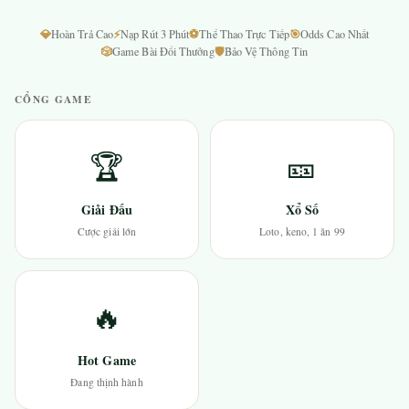
💎
⚡
⚽
🎯
Hoàn Trả Cao
Nạp Rút 3 Phút
Thể Thao Trực Tiếp
Odds Cao Nhất
🎲
🛡
Game Bài Đổi Thưởng
Bảo Vệ Thông Tin
CỔNG GAME
🏆
🎫
Giải Đấu
Xổ Số
Cược giải lớn
Loto, keno, 1 ăn 99
🔥
Hot Game
Đang thịnh hành