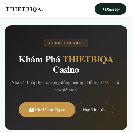
THIETBIQA
.
Đăng Ký
♦ ODDS CAO NHẤT
Khám Phá
THIETBIQA
Casino
Nhà cái Pháp lý cho cộng đồng betting. Hỗ trợ 24/7 — rút
tiền siêu tốc.
🎰 Chơi Thử Ngay
Đọc Tin Tức