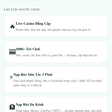
LỢI ÍCH NGƯỜI CHƠI
Live Casino Đẳng Cấp
🔥
Dealer thật, chơi trực tiếp, trải nghiệm như tại sòng bài quốc tế.
1000+ Trò Chơi
🎰
Slot, casino, thể thao, bắn cá, game bài — đa dạng, cập nhật liên tục.
Nạp Rút Siêu Tốc 3 Phút
⚡
Giao dịch nhanh chóng, tiền về tài khoản trong vòng 3 phút. Hỗ trợ nhiều
ngân hàng và ví điện tử.
Nạp Rút Đa Kênh
🏦
Ngân hàng, Momo, ZaloPay, USDT — đa dạng phương thức giao dịch.