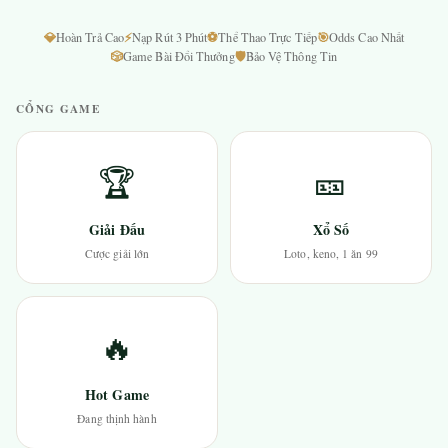
💎
⚡
⚽
🎯
Hoàn Trả Cao
Nạp Rút 3 Phút
Thể Thao Trực Tiếp
Odds Cao Nhất
🎲
🛡
Game Bài Đổi Thưởng
Bảo Vệ Thông Tin
CỔNG GAME
🏆
🎫
Giải Đấu
Xổ Số
Cược giải lớn
Loto, keno, 1 ăn 99
🔥
Hot Game
Đang thịnh hành