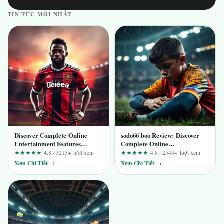
TIN TỨC MỚI NHẤT
Discover Complete Online
sodo66.boo Review: Discover
Entertainment Features
Complete Online
Through yhylc88.com
Entertainment Features With
★★★★★
4.8 · 3215+ lượt xem
★★★★★
4.8 · 2543+ lượt xem
the Right Checklist
Xem Chi Tiết →
Xem Chi Tiết →