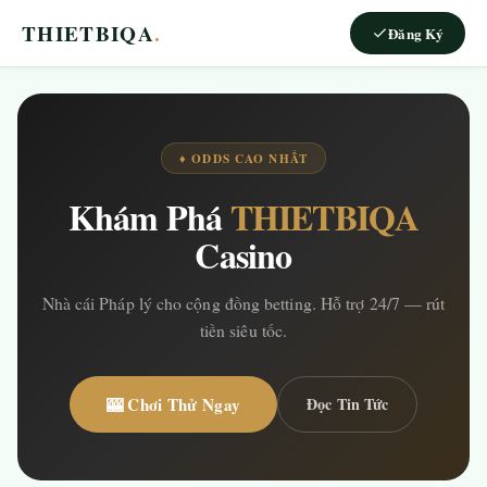
THIETBIQA
.
Đăng Ký
♦ ODDS CAO NHẤT
Khám Phá
THIETBIQA
Casino
Nhà cái Pháp lý cho cộng đồng betting. Hỗ trợ 24/7 — rút
tiền siêu tốc.
🎰 Chơi Thử Ngay
Đọc Tin Tức