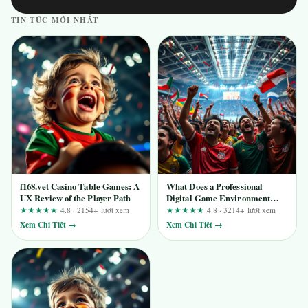
TIN TỨC MỚI NHẤT
f168.vet Casino Table Games: A
What Does a Professional
UX Review of the Player Path
Digital Game Environment
Really Look Like? A Review of
★★★★★
4.8 · 2154+ lượt xem
★★★★★
4.8 · 3214+ lượt xem
uu88pai.com
Xem Chi Tiết →
Xem Chi Tiết →