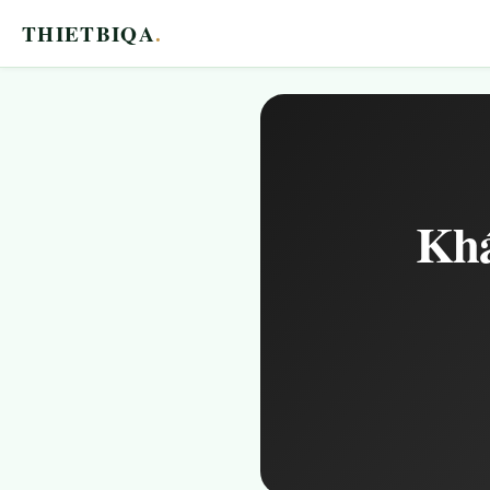
THIETBIQA
.
Kh