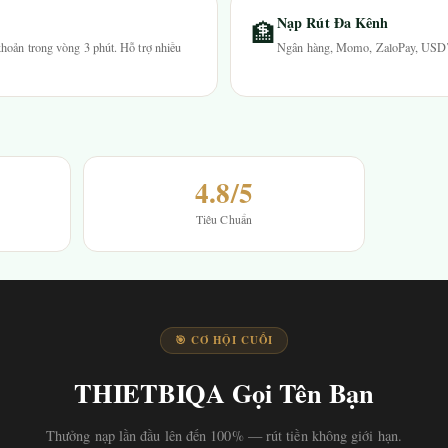
Nạp Rút Đa Kênh
🏦
khoản trong vòng 3 phút. Hỗ trợ nhiều
Ngân hàng, Momo, ZaloPay, USDT 
4.8/5
Tiêu Chuẩn
🎯 CƠ HỘI CUỐI
THIETBIQA Gọi Tên Bạn
Thưởng nạp lần đầu lên đến 100% — rút tiền không giới hạn.