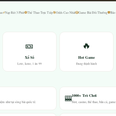
⚡
⚽
🎯
🎲
🛡
ao
Nạp Rút 3 Phút
Thể Thao Trực Tiếp
Odds Cao Nhất
Game Bài Đổi Thưởng
Bảo
🎫
🔥
Xổ Số
Hot Game
Loto, keno, 1 ăn 99
Đang thịnh hành
1000+ Trò Chơi
🎰
ghiệm như tại sòng bài quốc tế.
Slot, casino, thể thao, bắn cá, game