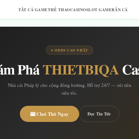
TẤT CẢ GAME
THỂ THAO
CASINO
SLOT GAME
BẮN CÁ
♦ ODDS CAO NHẤT
ám Phá
THIETBIQA
Ca
Nhà cái Pháp lý cho cộng đồng betting. Hỗ trợ 24/7 — rút tiền
siêu tốc.
🎰 Chơi Thử Ngay
Đọc Tin Tức