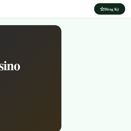
Đăng Ký
sino