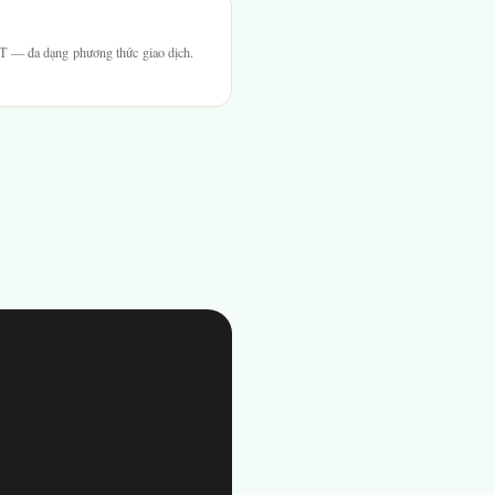
— đa dạng phương thức giao dịch.