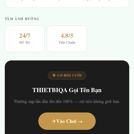
TẦM ẢNH HƯỞNG
24/7
4.8/5
Hỗ Trợ
Tiêu Chuẩn
🎯 CƠ HỘI CUỐI
THIETBIQA Gọi Tên Bạn
Thưởng nạp lần đầu lên đến 100% — rút tiền không giới hạn.
Vào Chơi →