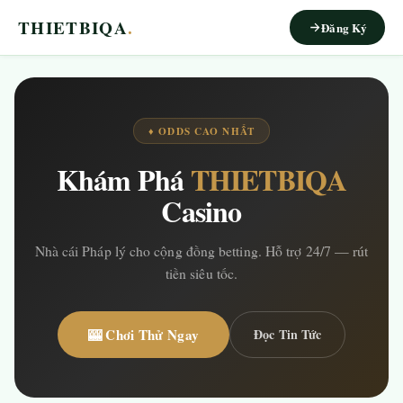
THIETBIQA
.
Đăng Ký
♦ ODDS CAO NHẤT
Khám Phá
THIETBIQA
Casino
Nhà cái Pháp lý cho cộng đồng betting. Hỗ trợ 24/7 — rút
tiền siêu tốc.
🎰 Chơi Thử Ngay
Đọc Tin Tức