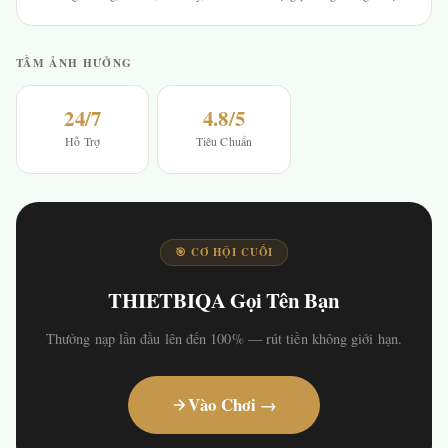
TẦM ẢNH HƯỞNG
24/7
4.8/5
Hỗ Trợ
Tiêu Chuẩn
🎯 CƠ HỘI CUỐI
THIETBIQA Gọi Tên Bạn
Thưởng nạp lần đầu lên đến 100% — rút tiền không giới hạn.
Vào Chơi →