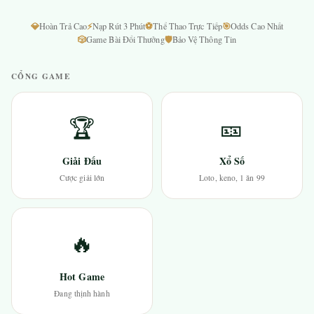
💎
⚡
⚽
🎯
Hoàn Trả Cao
Nạp Rút 3 Phút
Thể Thao Trực Tiếp
Odds Cao Nhất
🎲
🛡
Game Bài Đổi Thưởng
Bảo Vệ Thông Tin
CỔNG GAME
🏆
🎫
Giải Đấu
Xổ Số
Cược giải lớn
Loto, keno, 1 ăn 99
🔥
Hot Game
Đang thịnh hành