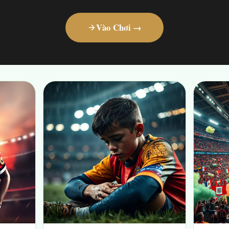
Vào Chơi →