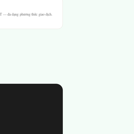
— đa dạng phương thức giao dịch.