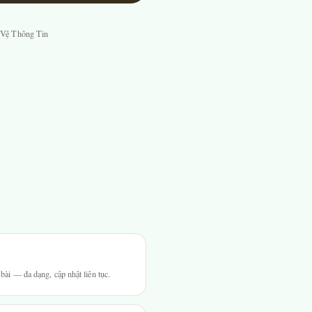
 Vệ Thông Tin
 bài — đa dạng, cập nhật liên tục.