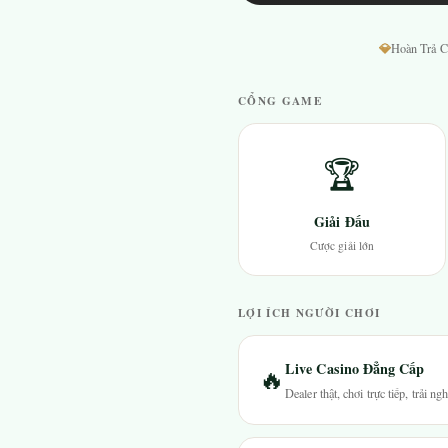
💎
Hoàn Trả C
CỔNG GAME
🏆
Giải Đấu
Cược giải lớn
LỢI ÍCH NGƯỜI CHƠI
Live Casino Đẳng Cấp
🔥
Dealer thật, chơi trực tiếp, trải n