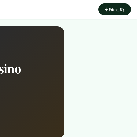
Đăng Ký
sino