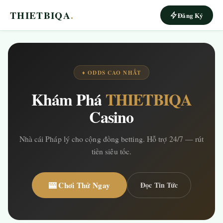
THIETBIQA
.
Đăng Ký
♦ ODDS CAO NHẤT
Khám Phá
THIETBIQA
Casino
Nhà cái Pháp lý cho cộng đồng betting. Hỗ trợ 24/7 — rút
tiền siêu tốc.
🎰 Chơi Thử Ngay
Đọc Tin Tức