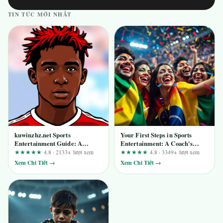
TIN TỨC MỚI NHẤT
kuwinzhz.net Sports
Your First Steps in Sports
Entertainment Guide: A
Entertainment: A Coach's
Beginner’s Path to Football and
Guide to Football and Global
★★★★★
4.8 · 2133+ lượt xem
★★★★★
4.8 · 3349+ lượt xem
Global Events
Competitions
Xem Chi Tiết →
Xem Chi Tiết →