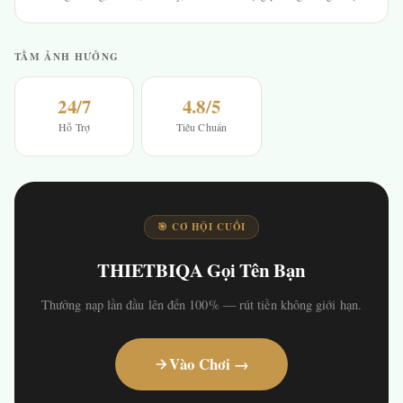
TẦM ẢNH HƯỞNG
24/7
4.8/5
Hỗ Trợ
Tiêu Chuẩn
🎯 CƠ HỘI CUỐI
THIETBIQA Gọi Tên Bạn
Thưởng nạp lần đầu lên đến 100% — rút tiền không giới hạn.
Vào Chơi →