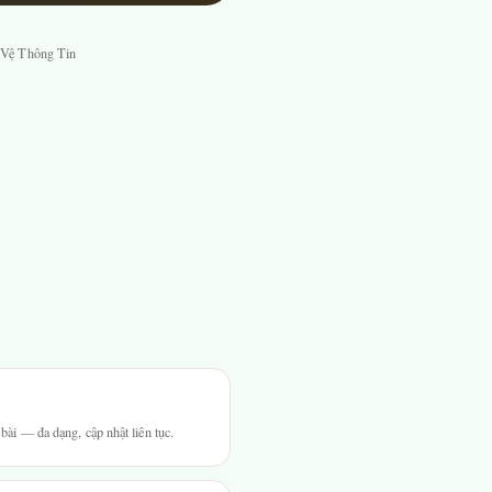
 Vệ Thông Tin
 bài — đa dạng, cập nhật liên tục.