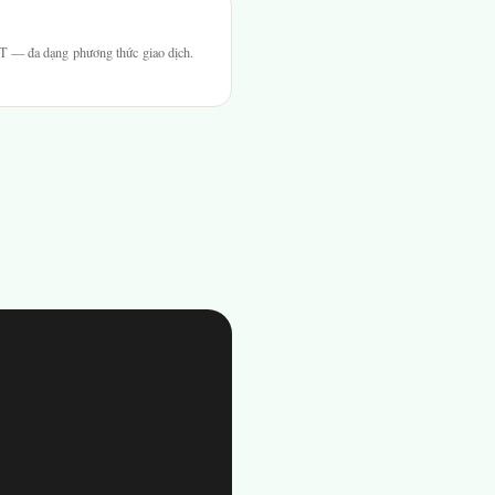
— đa dạng phương thức giao dịch.