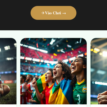
Vào Chơi →