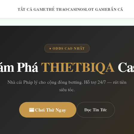
TẤT CẢ GAME
THỂ THAO
CASINO
SLOT GAME
BẮN CÁ
♦ ODDS CAO NHẤT
ám Phá
THIETBIQA
Ca
Nhà cái Pháp lý cho cộng đồng betting. Hỗ trợ 24/7 — rút tiền
siêu tốc.
🎰 Chơi Thử Ngay
Đọc Tin Tức