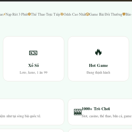
⚡
⚽
🎯
🎲
🛡
ao
Nạp Rút 3 Phút
Thể Thao Trực Tiếp
Odds Cao Nhất
Game Bài Đổi Thưởng
Bảo
🎫
🔥
Xổ Số
Hot Game
Loto, keno, 1 ăn 99
Đang thịnh hành
1000+ Trò Chơi
🎰
ghiệm như tại sòng bài quốc tế.
Slot, casino, thể thao, bắn cá, game