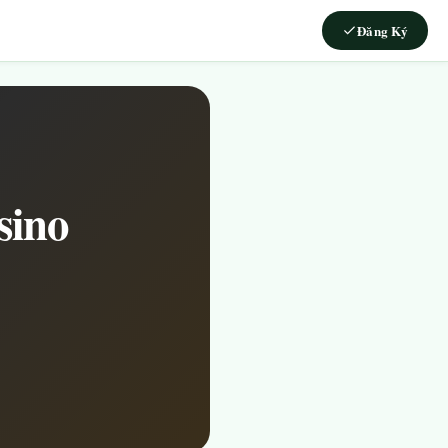
Đăng Ký
sino