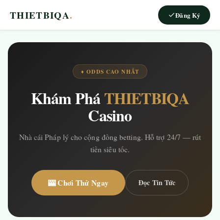
THIETBIQA
.
Đăng Ký
♦ ODDS CAO NHẤT
Khám Phá
THIETBIQA
Casino
Nhà cái Pháp lý cho cộng đồng betting. Hỗ trợ 24/7 — rút
tiền siêu tốc.
🎰 Chơi Thử Ngay
Đọc Tin Tức