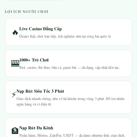
LỢI ÍCH NGƯỜI CHƠI
Live Casino Đẳng Cấp
🔥
Dealer thật, chơi trực tiếp, trải nghiệm như tại sòng bài quốc tế.
1000+ Trò Chơi
🎰
Slot, casino, thể thao, bắn cá, game bài — đa dạng, cập nhật liên tục.
Nạp Rút Siêu Tốc 3 Phút
⚡
Giao dịch nhanh chóng, tiền về tài khoản trong vòng 3 phút. Hỗ trợ nhiều
ngân hàng và ví điện tử.
Nạp Rút Đa Kênh
🏦
Ngân hàng, Momo, ZaloPay, USDT — đa dạng phương thức giao dịch.