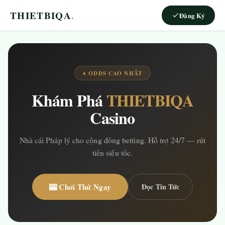
THIETBIQA
.
Đăng Ký
♦ ODDS CAO NHẤT
Khám Phá
THIETBIQA
Casino
Nhà cái Pháp lý cho cộng đồng betting. Hỗ trợ 24/7 — rút
tiền siêu tốc.
🎰 Chơi Thử Ngay
Đọc Tin Tức