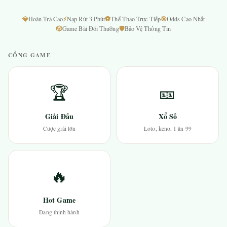
💎
⚡
⚽
🎯
Hoàn Trả Cao
Nạp Rút 3 Phút
Thể Thao Trực Tiếp
Odds Cao Nhất
🎲
🛡
Game Bài Đổi Thưởng
Bảo Vệ Thông Tin
CỔNG GAME
🏆
🎫
Giải Đấu
Xổ Số
Cược giải lớn
Loto, keno, 1 ăn 99
🔥
Hot Game
Đang thịnh hành