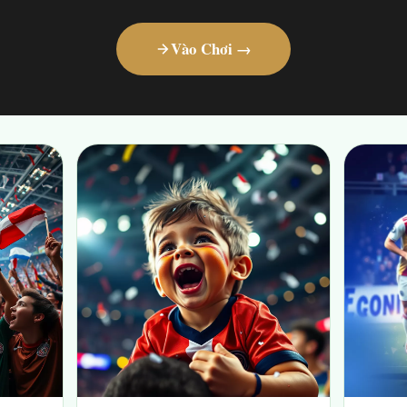
Vào Chơi →