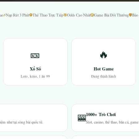
⚡
⚽
🎯
🎲
🛡
ao
Nạp Rút 3 Phút
Thể Thao Trực Tiếp
Odds Cao Nhất
Game Bài Đổi Thưởng
Bảo
🎫
🔥
Xổ Số
Hot Game
Loto, keno, 1 ăn 99
Đang thịnh hành
1000+ Trò Chơi
🎰
ghiệm như tại sòng bài quốc tế.
Slot, casino, thể thao, bắn cá, game