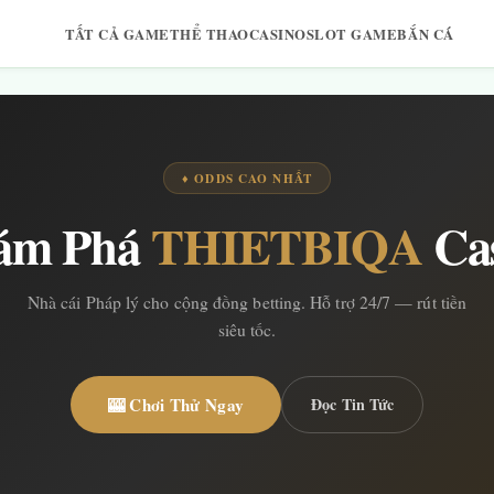
TẤT CẢ GAME
THỂ THAO
CASINO
SLOT GAME
BẮN CÁ
♦ ODDS CAO NHẤT
ám Phá
THIETBIQA
Ca
Nhà cái Pháp lý cho cộng đồng betting. Hỗ trợ 24/7 — rút tiền
siêu tốc.
🎰 Chơi Thử Ngay
Đọc Tin Tức