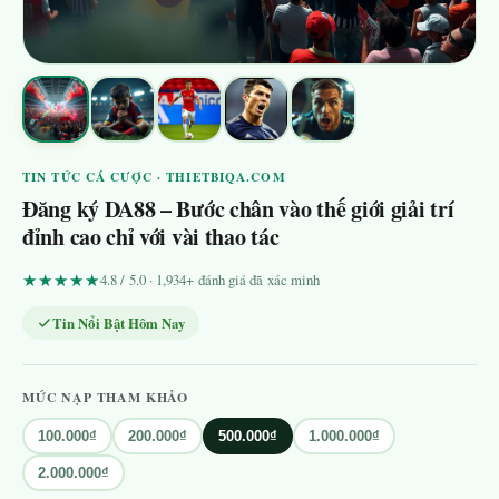
TIN TỨC CÁ CƯỢC · THIETBIQA.COM
Đăng ký DA88 – Bước chân vào thế giới giải trí
đỉnh cao chỉ với vài thao tác
★★★★★
4.8 / 5.0 · 1,934+ đánh giá đã xác minh
Tin Nổi Bật Hôm Nay
MỨC NẠP THAM KHẢO
100.000₫
200.000₫
500.000₫
1.000.000₫
2.000.000₫