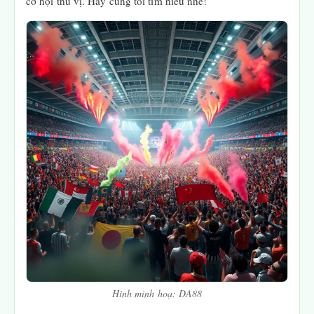
cơ hội thú vị. Hãy cùng tôi tìm hiểu nhé!
Hình minh hoạ: DA88