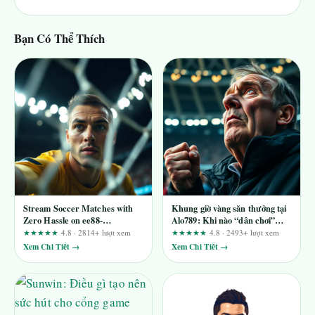
Bạn Có Thể Thích
Stream Soccer Matches with
Khung giờ vàng săn thưởng tại
Zero Hassle on ee88-
Alo789: Khi nào “dân chơi”
iphone.com
đông nhất?
★★★★★
4.8 · 2814+ lượt xem
★★★★★
4.8 · 2493+ lượt xem
Xem Chi Tiết →
Xem Chi Tiết →