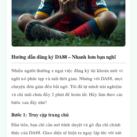
Hướng dẫn đăng ký DA88 – Nhanh hơn bạn nghĩ
Nhiều người thường e ngại việc đăng ký tài khoản mới vì
nghĩ nó phức tạp và mất thời gian. Nhưng với DA88, mọi
chuyện đơn giản đến bất ngờ. Tôi đã tự mình trải nghiệm
và chỉ mất chưa đầy 2 phút để hoàn tất. Hãy làm theo các
bước sau đây nhé!
Bước 1: Truy cập trang chủ
Đầu tiên, bạn chỉ cần mở trình duyệt và gõ địa chỉ chính
thức của DA88. Giao diện sẽ hiện ra ngay lập tức với nút