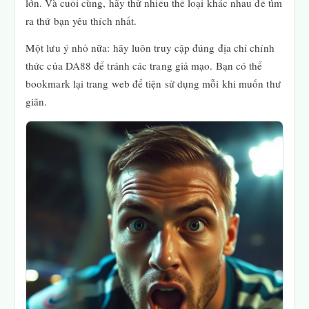
lớn. Và cuối cùng, hãy thử nhiều thể loại khác nhau để tìm
ra thứ bạn yêu thích nhất.
Một lưu ý nhỏ nữa: hãy luôn truy cập đúng địa chỉ chính
thức của DA88 để tránh các trang giả mạo. Bạn có thể
bookmark lại trang web để tiện sử dụng mỗi khi muốn thư
giãn.