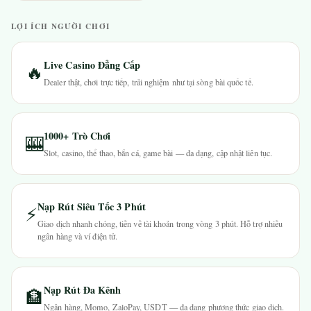
LỢI ÍCH NGƯỜI CHƠI
Live Casino Đẳng Cấp
🔥
Dealer thật, chơi trực tiếp, trải nghiệm như tại sòng bài quốc tế.
1000+ Trò Chơi
🎰
Slot, casino, thể thao, bắn cá, game bài — đa dạng, cập nhật liên tục.
Nạp Rút Siêu Tốc 3 Phút
⚡
Giao dịch nhanh chóng, tiền về tài khoản trong vòng 3 phút. Hỗ trợ nhiều
ngân hàng và ví điện tử.
Nạp Rút Đa Kênh
🏦
Ngân hàng, Momo, ZaloPay, USDT — đa dạng phương thức giao dịch.