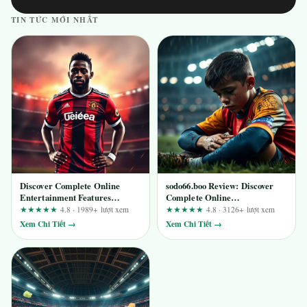
TIN TỨC MỚI NHẤT
Discover Complete Online
sodo66.boo Review: Discover
Entertainment Features
Complete Online
Through yhylc88.com
Entertainment Features With
★★★★★
4.8 · 1989+ lượt xem
★★★★★
4.8 · 3126+ lượt xem
the Right Checklist
Xem Chi Tiết →
Xem Chi Tiết →