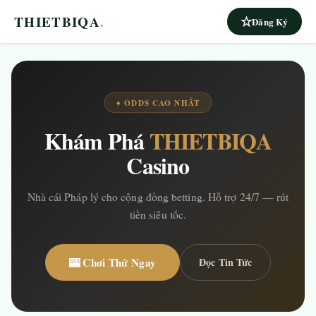
THIETBIQA
.
Đăng Ký
♦ ODDS CAO NHẤT
Khám Phá
THIETBIQA
Casino
Nhà cái Pháp lý cho cộng đồng betting. Hỗ trợ 24/7 — rút
tiền siêu tốc.
🎰 Chơi Thử Ngay
Đọc Tin Tức