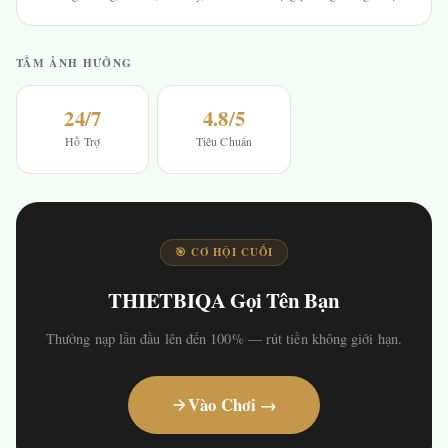
TẦM ẢNH HƯỞNG
24/7
4.8/5
Hỗ Trợ
Tiêu Chuẩn
🎯 CƠ HỘI CUỐI
THIETBIQA Gọi Tên Bạn
Thưởng nạp lần đầu lên đến 100% — rút tiền không giới hạn.
Vào Chơi →