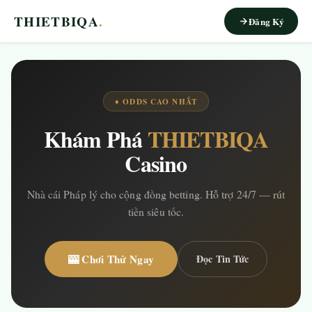
THIETBIQA
.
Đăng Ký
♦ ODDS CAO NHẤT
Khám Phá
THIETBIQA
Casino
Nhà cái Pháp lý cho cộng đồng betting. Hỗ trợ 24/7 — rút
tiền siêu tốc.
🎰 Chơi Thử Ngay
Đọc Tin Tức