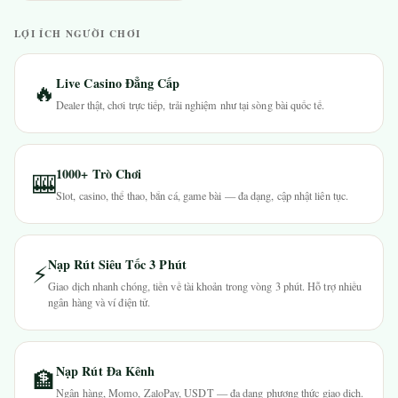
LỢI ÍCH NGƯỜI CHƠI
Live Casino Đẳng Cấp
🔥
Dealer thật, chơi trực tiếp, trải nghiệm như tại sòng bài quốc tế.
1000+ Trò Chơi
🎰
Slot, casino, thể thao, bắn cá, game bài — đa dạng, cập nhật liên tục.
Nạp Rút Siêu Tốc 3 Phút
⚡
Giao dịch nhanh chóng, tiền về tài khoản trong vòng 3 phút. Hỗ trợ nhiều
ngân hàng và ví điện tử.
Nạp Rút Đa Kênh
🏦
Ngân hàng, Momo, ZaloPay, USDT — đa dạng phương thức giao dịch.