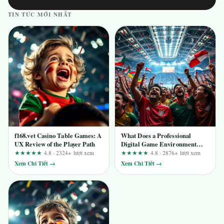
TIN TỨC MỚI NHẤT
f168.vet Casino Table Games: A
What Does a Professional
UX Review of the Player Path
Digital Game Environment
Really Look Like? A Review of
★★★★★
4.8 · 2324+ lượt xem
★★★★★
4.8 · 2876+ lượt xem
uu88pai.com
Xem Chi Tiết →
Xem Chi Tiết →