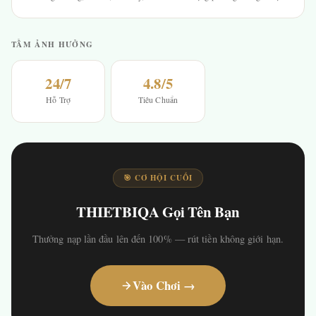
TẦM ẢNH HƯỞNG
24/7
4.8/5
Hỗ Trợ
Tiêu Chuẩn
🎯 CƠ HỘI CUỐI
THIETBIQA Gọi Tên Bạn
Thưởng nạp lần đầu lên đến 100% — rút tiền không giới hạn.
Vào Chơi →