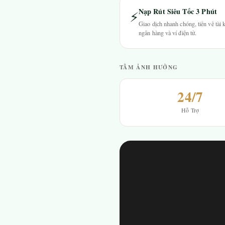
Nạp Rút Siêu Tốc 3 Phút
⚡
Giao dịch nhanh chóng, tiền về tài 
ngân hàng và ví điện tử.
TẦM ẢNH HƯỞNG
24/7
Hỗ Trợ