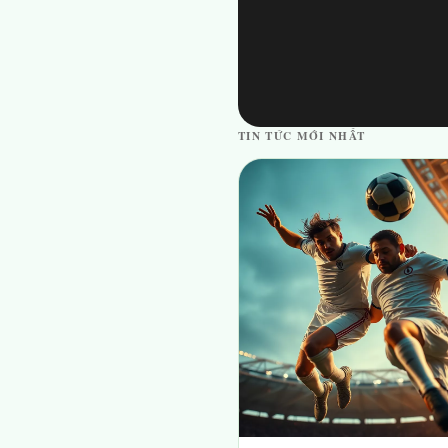
TIN TỨC MỚI NHẤT