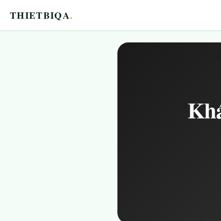
THIETBIQA
.
Kh