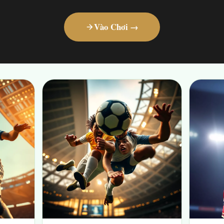
Vào Chơi →