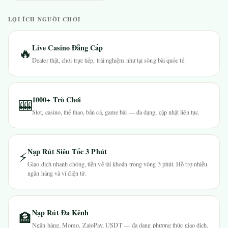
LỢI ÍCH NGƯỜI CHƠI
Live Casino Đẳng Cấp
🔥
Dealer thật, chơi trực tiếp, trải nghiệm như tại sòng bài quốc tế.
1000+ Trò Chơi
🎰
Slot, casino, thể thao, bắn cá, game bài — đa dạng, cập nhật liên tục.
Nạp Rút Siêu Tốc 3 Phút
⚡
Giao dịch nhanh chóng, tiền về tài khoản trong vòng 3 phút. Hỗ trợ nhiều
ngân hàng và ví điện tử.
Nạp Rút Đa Kênh
🏦
Ngân hàng, Momo, ZaloPay, USDT — đa dạng phương thức giao dịch.