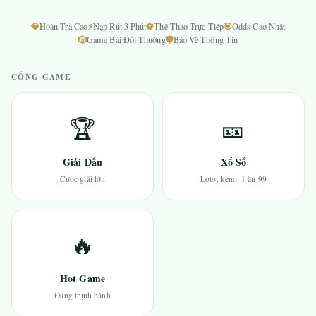
💎
⚡
⚽
🎯
Hoàn Trả Cao
Nạp Rút 3 Phút
Thể Thao Trực Tiếp
Odds Cao Nhất
🎲
🛡
Game Bài Đổi Thưởng
Bảo Vệ Thông Tin
CỔNG GAME
🏆
🎫
Giải Đấu
Xổ Số
Cược giải lớn
Loto, keno, 1 ăn 99
🔥
Hot Game
Đang thịnh hành