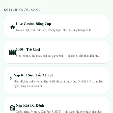
LỢI ÍCH NGƯỜI CHƠI
Live Casino Đẳng Cấp
🔥
Dealer thật, chơi trực tiếp, trải nghiệm như tại sòng bài quốc tế.
1000+ Trò Chơi
🎰
Slot, casino, thể thao, bắn cá, game bài — đa dạng, cập nhật liên tục.
Nạp Rút Siêu Tốc 3 Phút
⚡
Giao dịch nhanh chóng, tiền về tài khoản trong vòng 3 phút. Hỗ trợ nhiều
ngân hàng và ví điện tử.
Nạp Rút Đa Kênh
🏦
Ngân hàng, Momo, ZaloPay, USDT — đa dạng phương thức giao dịch.