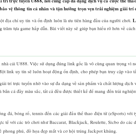
ải trí trực tuyến U888, nơi cung cấp đa dạng dịch vụ cá cược thể thao
o vệ thông tin cá nhân và tận hưởng trọn vẹn trải nghiệm giải trí 
L
một địa chỉ uy tín và ổn định luôn là ưu tiên hàng đầu của người chơi.
àng trăm tựa game hấp dẫn. Bài viết này sẽ giúp bạn hiểu rõ hơn về cách
 nhà cái U888. Việc sử dụng đúng link gốc là vô cùng quan trọng vì n
Một link uy tín sẽ luôn hoạt động ổn định, cho phép bạn truy cập vào 
iải trí trực tuyến nhờ vào sự đa dạng về sản phẩm và chất lượng dịch v
và bắn cá đầy màu sắc, tất cả đều được thiết kế để mang đến trải nghiệ
 đá, bóng rổ, tennis đến các giải đấu thể thao điện tử (eSports) với t
c tế với các trò chơi như Baccarat, Blackjack, Roulette, Sicbo do các 
ề phong phú, đồ họa đẹp mắt và cơ hội trúng Jackpot khủng.