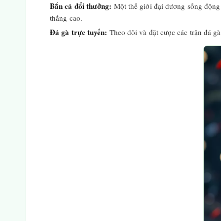
Bắn cá đổi thưởng:
Một thế giới đại dương sống động v
thắng cao.
Đá gà trực tuyến:
Theo dõi và đặt cược các trận đá gà 