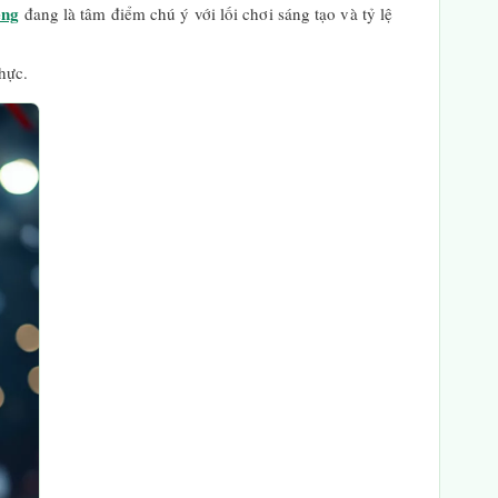
èng
đang là tâm điểm chú ý với lối chơi sáng tạo và tỷ lệ
hực.