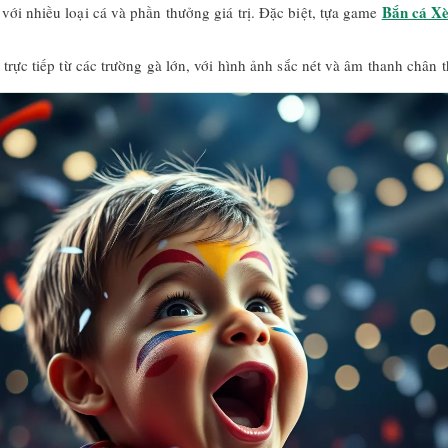
Bắn cá X
ới nhiều loại cá và phần thưởng giá trị. Đặc biệt, tựa game
trực tiếp từ các trường gà lớn, với hình ảnh sắc nét và âm thanh chân t