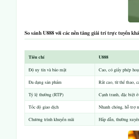
So sánh U888 với các nền tảng giải trí trực tuyến kh
Tiêu chí
U888
Độ uy tín và bảo mật
Cao, có giấy phép hoạt
Đa dạng sản phẩm
Rất cao, từ thể thao, c
Tỷ lệ thưởng (RTP)
Cạnh tranh, đặc biệt ở
Tốc độ giao dịch
Nhanh chóng, hỗ trợ n
Chương trình khuyến mãi
Hấp dẫn, thường xuyên