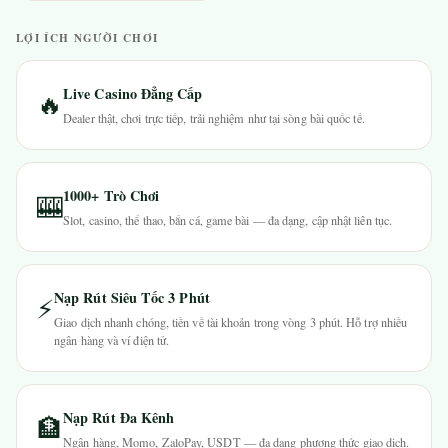
LỢI ÍCH NGƯỜI CHƠI
Live Casino Đẳng Cấp
🔥
Dealer thật, chơi trực tiếp, trải nghiệm như tại sòng bài quốc tế.
1000+ Trò Chơi
🎰
Slot, casino, thể thao, bắn cá, game bài — đa dạng, cập nhật liên tục.
Nạp Rút Siêu Tốc 3 Phút
⚡
Giao dịch nhanh chóng, tiền về tài khoản trong vòng 3 phút. Hỗ trợ nhiều
ngân hàng và ví điện tử.
Nạp Rút Đa Kênh
🏦
Ngân hàng, Momo, ZaloPay, USDT — đa dạng phương thức giao dịch.