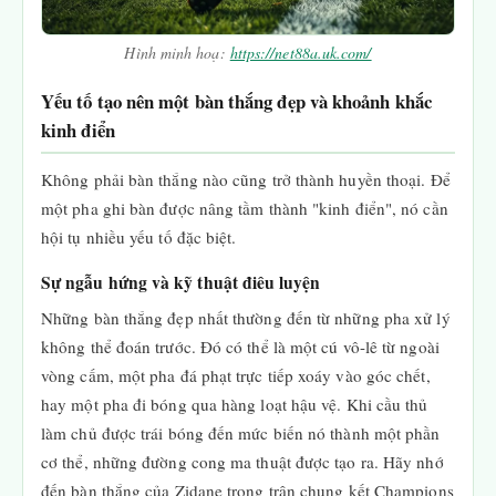
Hình minh hoạ:
https://net88a.uk.com/
Yếu tố tạo nên một bàn thắng đẹp và khoảnh khắc
kinh điển
Không phải bàn thắng nào cũng trở thành huyền thoại. Để
một pha ghi bàn được nâng tầm thành "kinh điển", nó cần
hội tụ nhiều yếu tố đặc biệt.
Sự ngẫu hứng và kỹ thuật điêu luyện
Những bàn thắng đẹp nhất thường đến từ những pha xử lý
không thể đoán trước. Đó có thể là một cú vô-lê từ ngoài
vòng cấm, một pha đá phạt trực tiếp xoáy vào góc chết,
hay một pha đi bóng qua hàng loạt hậu vệ. Khi cầu thủ
làm chủ được trái bóng đến mức biến nó thành một phần
cơ thể, những đường cong ma thuật được tạo ra. Hãy nhớ
đến bàn thắng của Zidane trong trận chung kết Champions