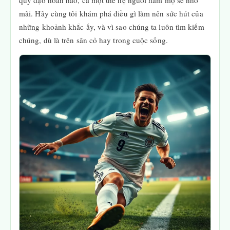
quỹ đạo hoàn hảo, cả một thế hệ người hâm mộ sẽ nhớ
mãi. Hãy cùng tôi khám phá điều gì làm nên sức hút của
những khoảnh khắc ấy, và vì sao chúng ta luôn tìm kiếm
chúng, dù là trên sân cỏ hay trong cuộc sống.