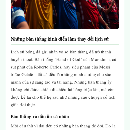
Những bàn thắng kinh điển làm thay đổi lịch sử
Lịch sử bóng đá ghi nhận vô số bàn thắng đã trở thành
huyền thoại. Bàn thắng "Hand of God" của Maradona, cú
sút phạt của Roberto Carlos, hay siêu phẩm của Messi
trước Getafe – tất cả đều là những minh chứng cho sức
mạnh của sự sáng tạo và tài năng. Những bàn thắng ấy
không chỉ được chiếu đi chiếu lại hàng triệu lần, mà còn
được kể lại cho thế hệ sau như những câu chuyện cổ tích
giữa đời thực.
Bàn thắng và dấu ấn cá nhân
Mỗi cầu thủ vĩ đại đều có những bàn thắng để đời. Đó là