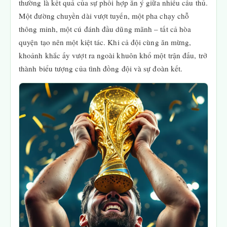
thường là kết quả của sự phối hợp ăn ý giữa nhiều cầu thủ.
Một đường chuyền dài vượt tuyến, một pha chạy chỗ
thông minh, một cú đánh đầu dũng mãnh – tất cả hòa
quyện tạo nên một kiệt tác. Khi cả đội cùng ăn mừng,
khoảnh khắc ấy vượt ra ngoài khuôn khổ một trận đấu, trở
thành biểu tượng của tình đồng đội và sự đoàn kết.