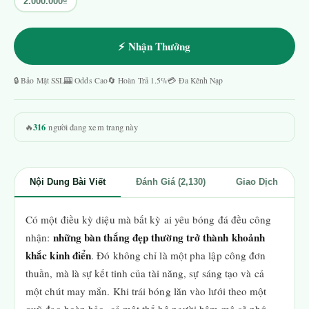
2.000.000₫
⚡ Nhận Thưởng
🔒 Bảo Mật SSL
🎰 Odds Cao
🔄 Hoàn Trả 1.5%
💳 Đa Kênh Nạp
316
🔥
người đang xem trang này
Nội Dung Bài Viết
Đánh Giá (2,130)
Giao Dịch
Có một điều kỳ diệu mà bất kỳ ai yêu bóng đá đều công
những bàn thắng đẹp thường trở thành khoảnh
nhận:
khắc kinh điển
. Đó không chỉ là một pha lập công đơn
thuần, mà là sự kết tinh của tài năng, sự sáng tạo và cả
một chút may mắn. Khi trái bóng lăn vào lưới theo một