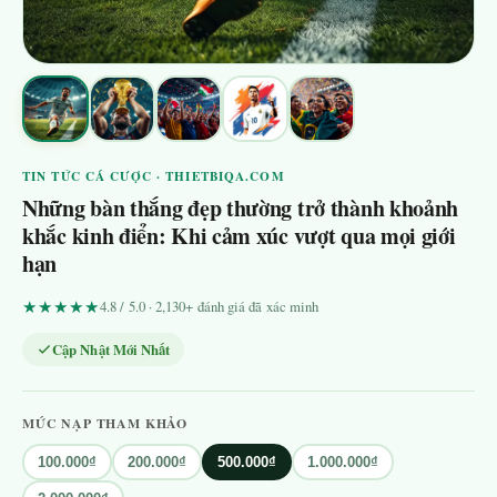
TIN TỨC CÁ CƯỢC · THIETBIQA.COM
Những bàn thắng đẹp thường trở thành khoảnh
khắc kinh điển: Khi cảm xúc vượt qua mọi giới
hạn
★★★★★
4.8 / 5.0 · 2,130+ đánh giá đã xác minh
Cập Nhật Mới Nhất
MỨC NẠP THAM KHẢO
100.000₫
200.000₫
500.000₫
1.000.000₫