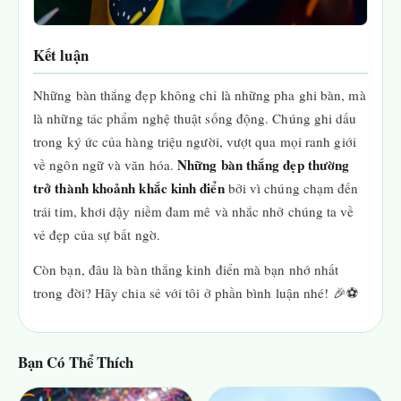
Kết luận
Những bàn thắng đẹp không chỉ là những pha ghi bàn, mà
là những tác phẩm nghệ thuật sống động. Chúng ghi dấu
trong ký ức của hàng triệu người, vượt qua mọi ranh giới
Những bàn thắng đẹp thường
về ngôn ngữ và văn hóa.
trở thành khoảnh khắc kinh điển
bởi vì chúng chạm đến
trái tim, khơi dậy niềm đam mê và nhắc nhở chúng ta về
vẻ đẹp của sự bất ngờ.
Còn bạn, đâu là bàn thắng kinh điển mà bạn nhớ nhất
trong đời? Hãy chia sẻ với tôi ở phần bình luận nhé! 🎉⚽
Bạn Có Thể Thích