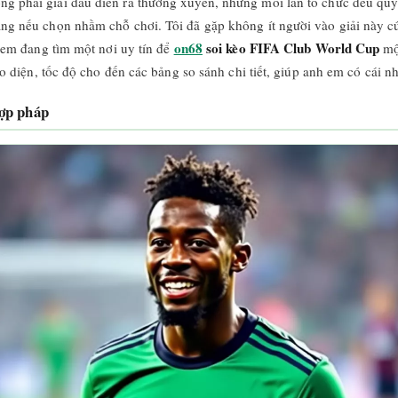
g phải giải đấu diễn ra thường xuyên, nhưng mỗi lần tổ chức đều quy
ắng nếu chọn nhầm chỗ chơi. Tôi đã gặp không ít người vào giải này c
on68
soi kèo FIFA Club World Cup
h em đang tìm một nơi uy tín để
một
ao diện, tốc độ cho đến các bảng so sánh chi tiết, giúp anh em có cái nh
hợp pháp