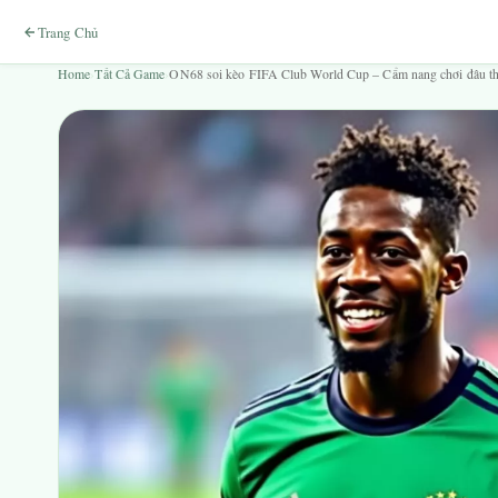
Trang Chủ
Home
›
Tất Cả Game
›
ON68 soi kèo FIFA Club World Cup – Cẩm nang chơi đâu t