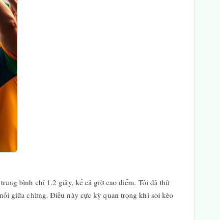
rung bình chỉ 1.2 giây, kể cả giờ cao điểm. Tôi đã thử
 nối giữa chừng. Điều này cực kỳ quan trọng khi soi kèo