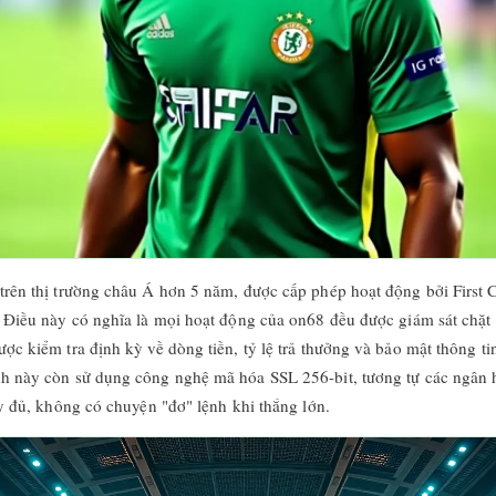
trên thị trường châu Á hơn 5 năm, được cấp phép hoạt động bởi First 
. Điều này có nghĩa là mọi hoạt động của on68 đều được giám sát chặ
c kiểm tra định kỳ về dòng tiền, tỷ lệ trả thưởng và bảo mật thông tin
h này còn sử dụng công nghệ mã hóa SSL 256-bit, tương tự các ngân hà
y đủ, không có chuyện "đơ" lệnh khi thắng lớn.