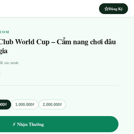
Đăng Ký
A.COM
Club World Cup – Cẩm nang chơi đâu
gia
á đã xác minh
000₫
1.000.000₫
2.000.000₫
⚡ Nhận Thưởng