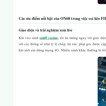
Các ưu điểm nổi bật của ON68 trong việc soi kèo 
Giao diện và trải nghiệm xem live
on68 casino
Khi vào sảnh
, tôi ấn tượng ngay với giao diệ
với các thông số như tỷ lệ chấp, tài xỉu, phạt góc được cậ
khi anh em dùng mạng 4G. Nhiều sảnh khác thường bị tối