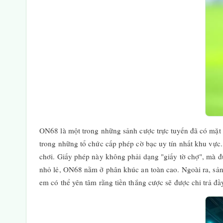
ON68 là một trong những sảnh cược trực tuyến đã có mặt 
trong những tổ chức cấp phép cờ bạc uy tín nhất khu vực
chơi. Giấy phép này không phải dạng "giấy tờ chợ", mà đượ
nhỏ lẻ, ON68 nằm ở phân khúc an toàn cao. Ngoài ra, sản
em có thể yên tâm rằng tiền thắng cược sẽ được chi trả đầ