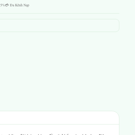
1.5%
💳 Đa Kênh Nạp