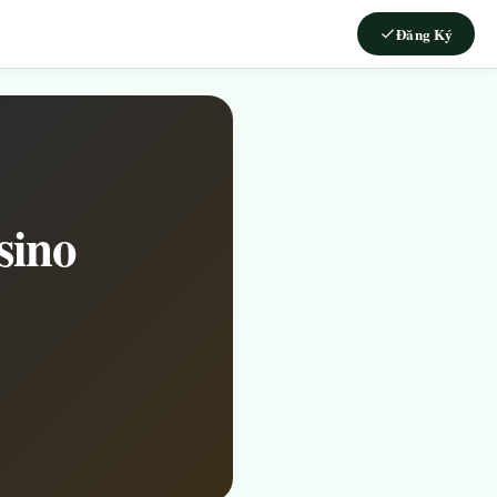
Đăng Ký
sino