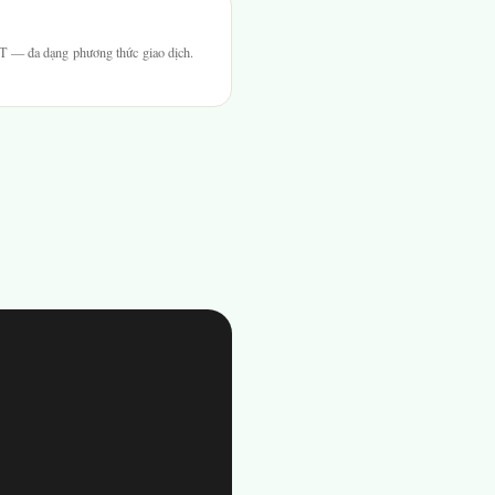
— đa dạng phương thức giao dịch.