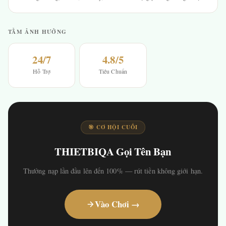
TẦM ẢNH HƯỞNG
24/7
4.8/5
Hỗ Trợ
Tiêu Chuẩn
🎯 CƠ HỘI CUỐI
THIETBIQA Gọi Tên Bạn
Thưởng nạp lần đầu lên đến 100% — rút tiền không giới hạn.
Vào Chơi →