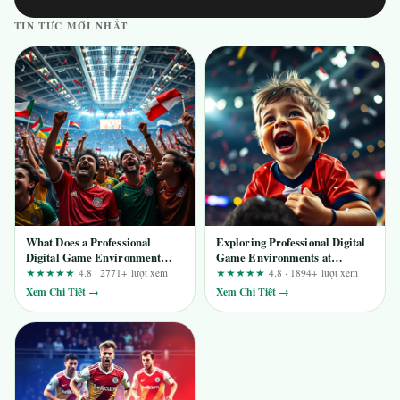
TIN TỨC MỚI NHẤT
What Does a Professional
Exploring Professional Digital
Digital Game Environment
Game Environments at
Really Look Like? A Review of
dn8809.com: A Risk-First
★★★★★
4.8 · 2771+ lượt xem
★★★★★
4.8 · 1894+ lượt xem
uu88pai.com
Review
Xem Chi Tiết →
Xem Chi Tiết →