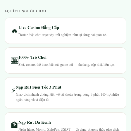
LỢI ÍCH NGƯỜI CHƠI
Live Casino Đẳng Cấp
🔥
Dealer thật, chơi trực tiếp, trải nghiệm như tại sòng bài quốc tế.
1000+ Trò Chơi
🎰
Slot, casino, thể thao, bắn cá, game bài — đa dạng, cập nhật liên tục.
Nạp Rút Siêu Tốc 3 Phút
⚡
Giao dịch nhanh chóng, tiền về tài khoản trong vòng 3 phút. Hỗ trợ nhiều
ngân hàng và ví điện tử.
Nạp Rút Đa Kênh
🏦
Ngân hàng, Momo, ZaloPay, USDT — đa dạng phương thức giao dịch.