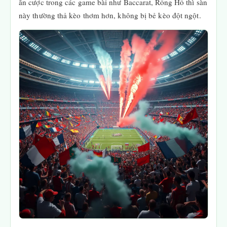
ăn cược trong các game bài như Baccarat, Rồng Hổ thì sàn
này thường thả kèo thơm hơn, không bị bẻ kèo đột ngột.