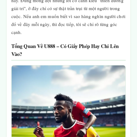
này. Đừng mong đợi những lời có cánh kiểu "thiên đường
giải trí", ở đây chỉ có sự thật trần trụi từ một người trong
cuộc. Nếu anh em muốn biết vì sao hàng nghìn người chơi
đổ về đây mỗi ngày, thì đọc tiếp, tôi sẽ chỉ rõ từng góc
cạnh.
Tổng Quan Về U888 – Có Giấy Phép Hay Chỉ Lẻn
Vào?