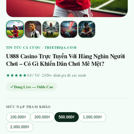
TIN TỨC CÁ CƯỢC · THIETBIQA.COM
U888 Casino Trực Tuyến Với Hàng Nghìn Người
Chơi – Có Gì Khiến Dân Chơi Mê Mệt?
★★★★★
4.8 / 5.0 · 2,026+ đánh giá đã xác minh
Đang Live — Odds Cao
MỨC NẠP THAM KHẢO
100.000₫
200.000₫
500.000₫
1.000.000₫
2.000.000₫