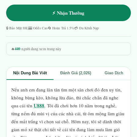
⚡ Nhận Thưởng
🔒 Bảo Mật SSL
🎰 Odds Cao
🔄 Hoàn Trả 1.5%
💳 Đa Kênh Nạp
440
🔥
người đang xem trang này
Nội Dung Bài Viết
Đánh Giá (2,026)
Giao Dịch
Nếu anh em đang lăn tăn tìm một sân chơi đỏ đen uy tín,
không bùng kèo, không lừa đảo, thì chắc chắn đã nghe
U888
qua cái tên
. Tôi đã chơi hơn 10 năm trong nghề,
từng nếm đủ mùi vị của các nhà cái, từ ôm mộng làm giàu
đến mất trắng vì chọn sai chỗ. Hôm nay, tôi sẽ dành thời
gian mổ xẻ thật chi tiết về cái tên đang làm mưa làm gió