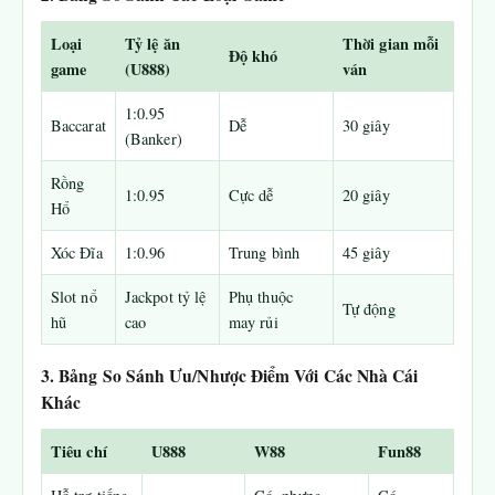
Loại
Tỷ lệ ăn
Thời gian mỗi
Độ khó
game
(U888)
ván
1:0.95
Baccarat
Dễ
30 giây
(Banker)
Rồng
1:0.95
Cực dễ
20 giây
Hổ
Xóc Đĩa
1:0.96
Trung bình
45 giây
Slot nổ
Jackpot tỷ lệ
Phụ thuộc
Tự động
hũ
cao
may rủi
3. Bảng So Sánh Ưu/Nhược Điểm Với Các Nhà Cái
Khác
Tiêu chí
U888
W88
Fun88