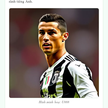
rành tiếng Anh.
Hình minh hoạ: U888