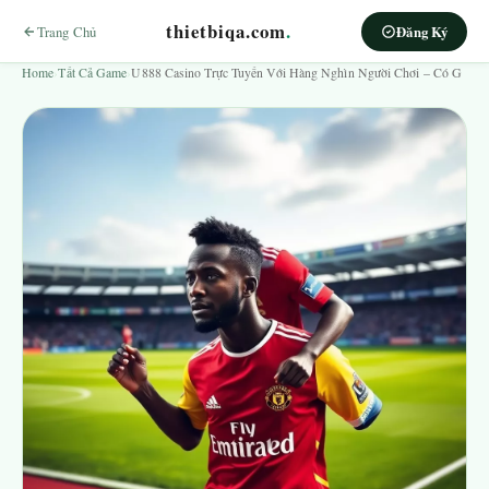
thietbiqa.com
.
Trang Chủ
Đăng Ký
Home
›
Tất Cả Game
›
U888 Casino Trực Tuyến Với Hàng Nghìn Người Chơi – Có G