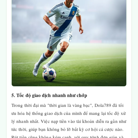
5. Tốc độ giao dịch nhanh như chớp
Trong thời đại mà "thời gian là vàng bạc", Dola789 đã tối
ưu hóa hệ thống giao dịch của mình để mang lại tốc độ xử
lý nhanh nhất. Việc nạp tiền vào tài khoản diễn ra gần như
tức thời, giúp bạn không bỏ lỡ bất kỳ cơ hội cá cược nào.
Rút tiền cũng không kém cạnh, với quy trình đơn giản và