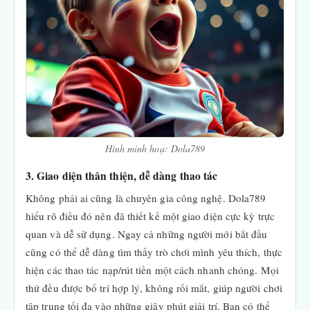
Hình minh hoạ: Dola789
3. Giao diện thân thiện, dễ dàng thao tác
Không phải ai cũng là chuyên gia công nghệ. Dola789
hiểu rõ điều đó nên đã thiết kế một giao diện cực kỳ trực
quan và dễ sử dụng. Ngay cả những người mới bắt đầu
cũng có thể dễ dàng tìm thấy trò chơi mình yêu thích, thực
hiện các thao tác nạp/rút tiền một cách nhanh chóng. Mọi
thứ đều được bố trí hợp lý, không rối mắt, giúp người chơi
tập trung tối đa vào những giây phút giải trí. Bạn có thể