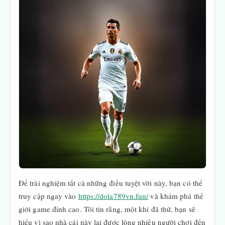
Để trải nghiệm tất cả những điều tuyệt vời này, bạn có thể
truy cập ngay vào
https://dola789vn.fun/
và khám phá thế
giới game đỉnh cao. Tôi tin rằng, một khi đã thử, bạn sẽ
hiểu vì sao nhà cái này lại được lòng nhiều người chơi đến