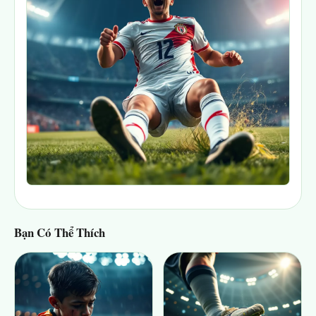
Bạn Có Thể Thích