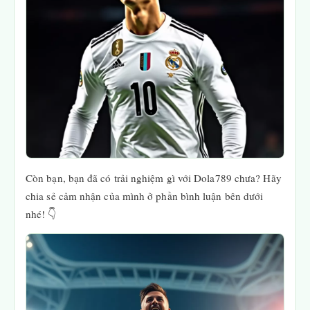
Còn bạn, bạn đã có trải nghiệm gì với Dola789 chưa? Hãy
chia sẻ cảm nhận của mình ở phần bình luận bên dưới
nhé! 👇