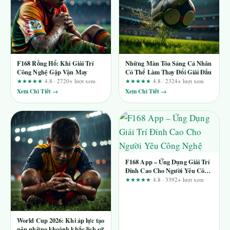
F168 Rồng Hổ: Khi Giải Trí
Những Màn Tỏa Sáng Cá Nhân
Công Nghệ Gặp Vận May
Có Thể Làm Thay Đổi Giải Đấu
★★★★★
4.8 · 2720+ lượt xem
★★★★★
4.8 · 2324+ lượt xem
Xem Chi Tiết →
Xem Chi Tiết →
F168 App – Ứng Dụng Giải Trí
Đỉnh Cao Cho Người Yêu Công
Nghệ
★★★★★
4.8 · 3392+ lượt xem
World Cup 2026: Khi áp lực tạo
nên những khoảnh khắc lịch sử