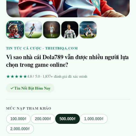
TIN TỨC CÁ CƯỢC · THIETBIQA.COM
Vì sao nhà cái Dola789 vẫn được nhiều người lựa
chọn trong game online?
★★★★★
4.8 / 5.0 · 1,837+ đánh giá đã xác minh
Tin Nổi Bật Hôm Nay
MỨC NẠP THAM KHẢO
100.000₫
200.000₫
500.000₫
1.000.000₫
2.000.000₫