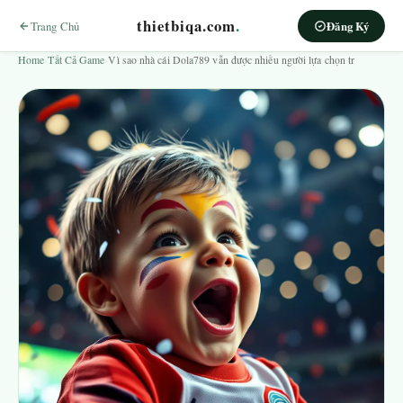
thietbiqa.com
.
Trang Chủ
Đăng Ký
Home
›
Tất Cả Game
›
Vì sao nhà cái Dola789 vẫn được nhiều người lựa chọn tr