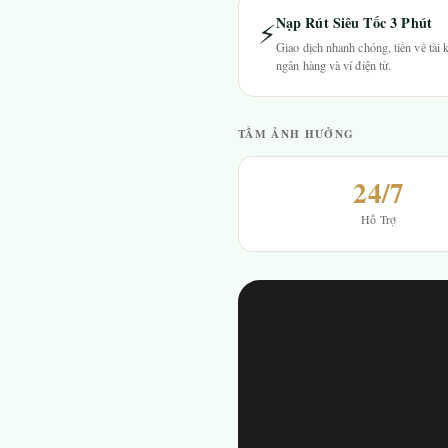
Nạp Rút Siêu Tốc 3 Phút
⚡
Giao dịch nhanh chóng, tiền về tài 
ngân hàng và ví điện tử.
TẦM ẢNH HƯỞNG
24/7
Hỗ Trợ