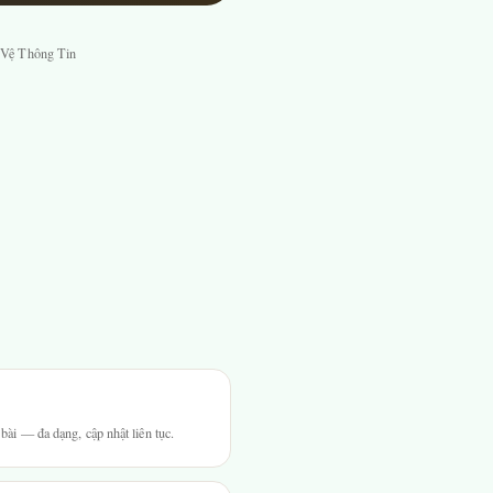
 Vệ Thông Tin
 bài — đa dạng, cập nhật liên tục.