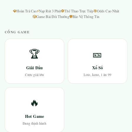
💎
⚡
⚽
🎯
Hoàn Trả Cao
Nạp Rút 3 Phút
Thể Thao Trực Tiếp
Odds Cao Nhất
🎲
🛡
Game Bài Đổi Thưởng
Bảo Vệ Thông Tin
CỔNG GAME
🏆
🎫
Giải Đấu
Xổ Số
Cược giải lớn
Loto, keno, 1 ăn 99
🔥
Hot Game
Đang thịnh hành