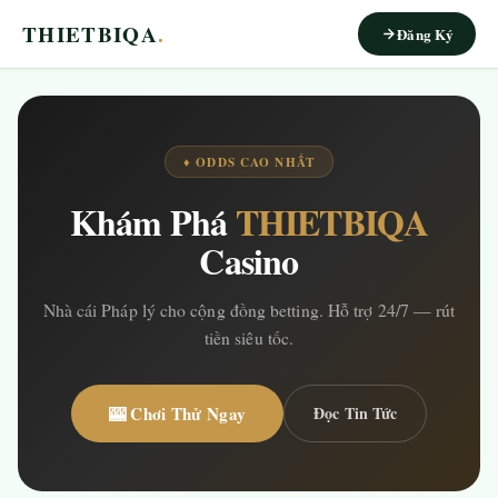
THIETBIQA
.
Đăng Ký
♦ ODDS CAO NHẤT
Khám Phá
THIETBIQA
Casino
Nhà cái Pháp lý cho cộng đồng betting. Hỗ trợ 24/7 — rút
tiền siêu tốc.
🎰 Chơi Thử Ngay
Đọc Tin Tức