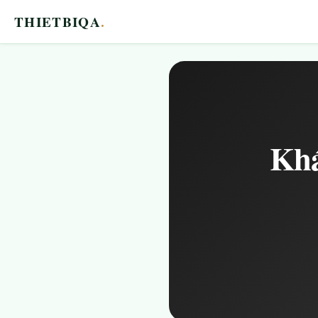
THIETBIQA
.
Kh