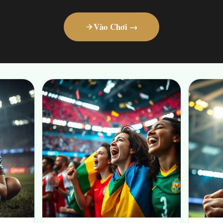
Vào Chơi →