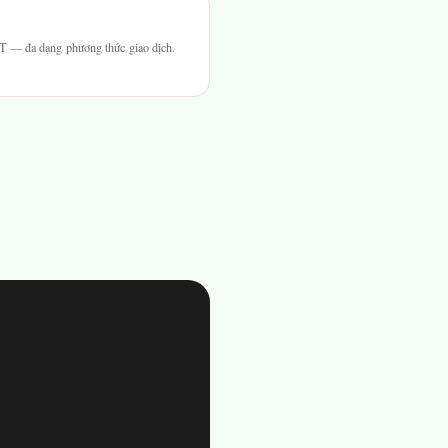
— đa dạng phương thức giao dịch.