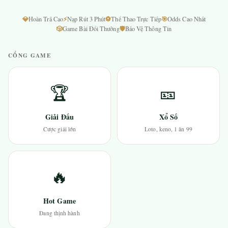
💎
⚡
⚽
🎯
Hoàn Trả Cao
Nạp Rút 3 Phút
Thể Thao Trực Tiếp
Odds Cao Nhất
🎲
🛡
Game Bài Đổi Thưởng
Bảo Vệ Thông Tin
CỔNG GAME
🏆
🎫
Giải Đấu
Xổ Số
Cược giải lớn
Loto, keno, 1 ăn 99
🔥
Hot Game
Đang thịnh hành