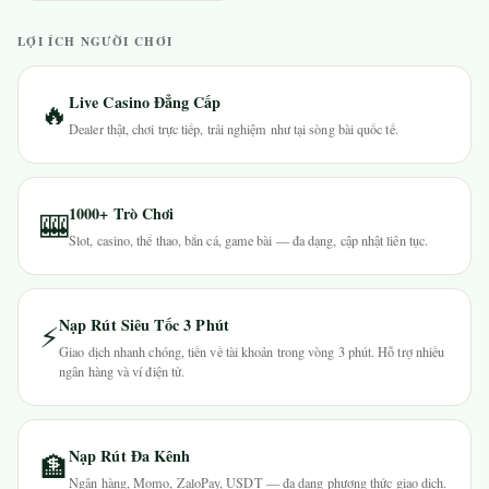
LỢI ÍCH NGƯỜI CHƠI
Live Casino Đẳng Cấp
🔥
Dealer thật, chơi trực tiếp, trải nghiệm như tại sòng bài quốc tế.
1000+ Trò Chơi
🎰
Slot, casino, thể thao, bắn cá, game bài — đa dạng, cập nhật liên tục.
Nạp Rút Siêu Tốc 3 Phút
⚡
Giao dịch nhanh chóng, tiền về tài khoản trong vòng 3 phút. Hỗ trợ nhiều
ngân hàng và ví điện tử.
Nạp Rút Đa Kênh
🏦
Ngân hàng, Momo, ZaloPay, USDT — đa dạng phương thức giao dịch.