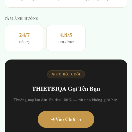
TẦM ẢNH HƯỞNG
24/7
4.8/5
Hỗ Trợ
Tiêu Chuẩn
🎯 CƠ HỘI CUỐI
THIETBIQA Gọi Tên Bạn
Thưởng nạp lần đầu lên đến 100% — rút tiền không giới hạn.
Vào Chơi →