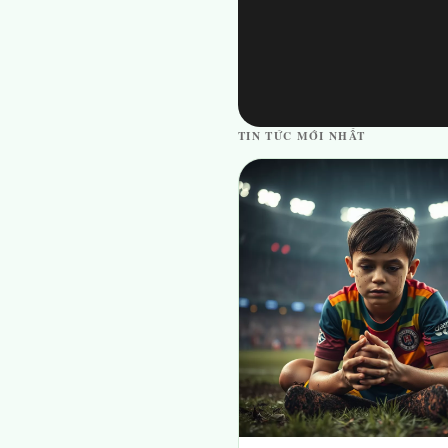
TIN TỨC MỚI NHẤT