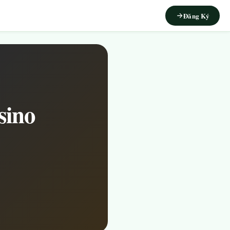
Đăng Ký
sino