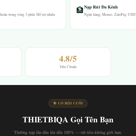
Nạp Rút Đa Kênh
🏦
khoản trong vòng 3 phút. Hỗ trợ nhiều
Ngân hàng, Momo, ZaloPay, USDT 
4.8/5
Tiêu Chuẩn
🎯 CƠ HỘI CUỐI
THIETBIQA Gọi Tên Bạn
Thưởng nạp lần đầu lên đến 100% — rút tiền không giới hạn.