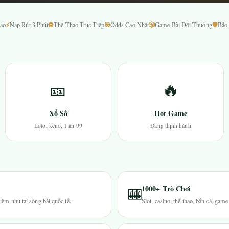
⚡
⚽
🎯
🎲
🛡
ao
Nạp Rút 3 Phút
Thể Thao Trực Tiếp
Odds Cao Nhất
Game Bài Đổi Thưởng
Bảo
🎫
🔥
Xổ Số
Hot Game
Loto, keno, 1 ăn 99
Đang thịnh hành
1000+ Trò Chơi
🎰
ghiệm như tại sòng bài quốc tế.
Slot, casino, thể thao, bắn cá, game