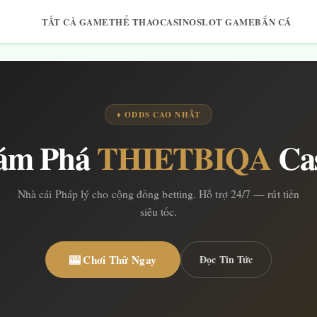
TẤT CẢ GAME
THỂ THAO
CASINO
SLOT GAME
BẮN CÁ
♦ ODDS CAO NHẤT
ám Phá
THIETBIQA
Ca
Nhà cái Pháp lý cho cộng đồng betting. Hỗ trợ 24/7 — rút tiền
siêu tốc.
🎰 Chơi Thử Ngay
Đọc Tin Tức