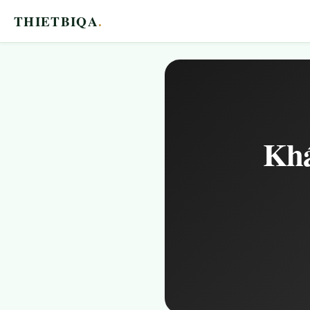
THIETBIQA
.
Kh