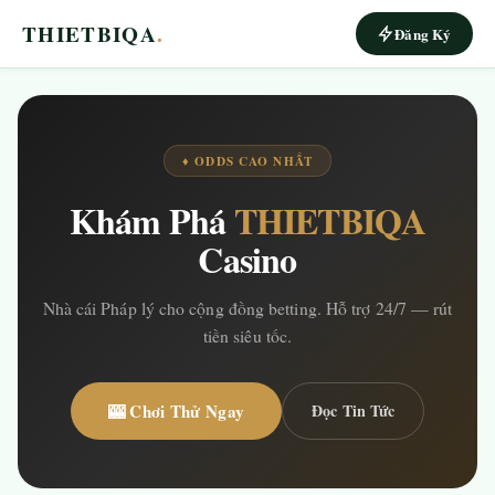
THIETBIQA
.
Đăng Ký
♦ ODDS CAO NHẤT
Khám Phá
THIETBIQA
Casino
Nhà cái Pháp lý cho cộng đồng betting. Hỗ trợ 24/7 — rút
tiền siêu tốc.
🎰 Chơi Thử Ngay
Đọc Tin Tức