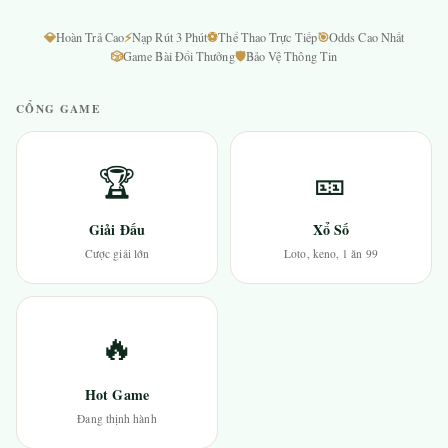
💎
⚡
⚽
🎯
Hoàn Trả Cao
Nạp Rút 3 Phút
Thể Thao Trực Tiếp
Odds Cao Nhất
🎲
🛡
Game Bài Đổi Thưởng
Bảo Vệ Thông Tin
CỔNG GAME
🏆
🎫
Giải Đấu
Xổ Số
Cược giải lớn
Loto, keno, 1 ăn 99
🔥
Hot Game
Đang thịnh hành