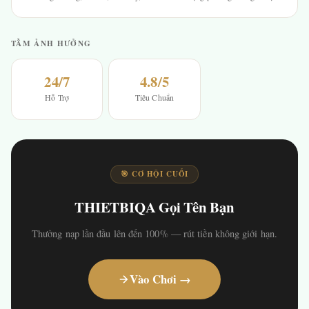
TẦM ẢNH HƯỞNG
24/7
4.8/5
Hỗ Trợ
Tiêu Chuẩn
🎯 CƠ HỘI CUỐI
THIETBIQA Gọi Tên Bạn
Thưởng nạp lần đầu lên đến 100% — rút tiền không giới hạn.
Vào Chơi →