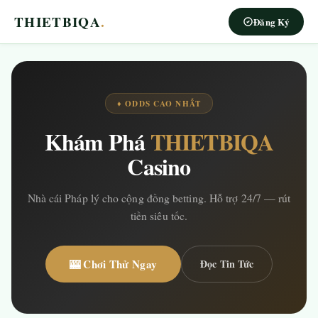
THIETBIQA
.
Đăng Ký
♦ ODDS CAO NHẤT
Khám Phá
THIETBIQA
Casino
Nhà cái Pháp lý cho cộng đồng betting. Hỗ trợ 24/7 — rút
tiền siêu tốc.
🎰 Chơi Thử Ngay
Đọc Tin Tức