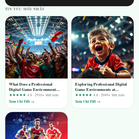
TIN TỨC MỚI NHẤT
What Does a Professional
Exploring Professional Digital
Digital Game Environment
Game Environments at
Really Look Like? A Review of
dn8809.com: A Risk-First
★★★★★
4.8 · 2910+ lượt xem
★★★★★
4.8 · 2049+ lượt xem
uu88pai.com
Review
Xem Chi Tiết →
Xem Chi Tiết →