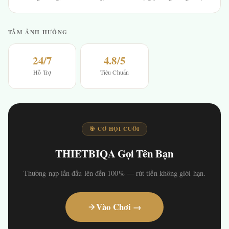
TẦM ẢNH HƯỞNG
24/7
4.8/5
Hỗ Trợ
Tiêu Chuẩn
🎯 CƠ HỘI CUỐI
THIETBIQA Gọi Tên Bạn
Thưởng nạp lần đầu lên đến 100% — rút tiền không giới hạn.
Vào Chơi →