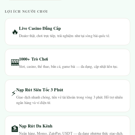
LỢI ÍCH NGƯỜI CHƠI
Live Casino Đẳng Cấp
🔥
Dealer thật, chơi trực tiếp, trải nghiệm như tại sòng bài quốc tế.
1000+ Trò Chơi
🎰
Slot, casino, thể thao, bắn cá, game bài — đa dạng, cập nhật liên tục.
Nạp Rút Siêu Tốc 3 Phút
⚡
Giao dịch nhanh chóng, tiền về tài khoản trong vòng 3 phút. Hỗ trợ nhiều
ngân hàng và ví điện tử.
Nạp Rút Đa Kênh
🏦
Ngân hàng, Momo, ZaloPay, USDT — đa dạng phương thức giao dịch.