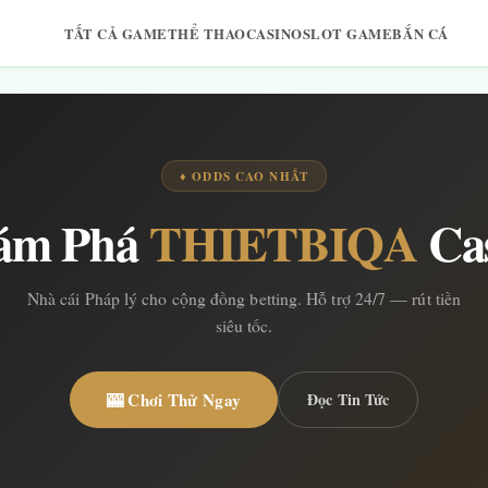
TẤT CẢ GAME
THỂ THAO
CASINO
SLOT GAME
BẮN CÁ
♦ ODDS CAO NHẤT
ám Phá
THIETBIQA
Ca
Nhà cái Pháp lý cho cộng đồng betting. Hỗ trợ 24/7 — rút tiền
siêu tốc.
🎰 Chơi Thử Ngay
Đọc Tin Tức