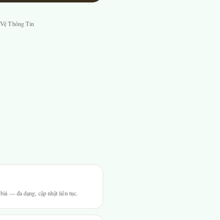
 Vệ Thông Tin
 bài — đa dạng, cập nhật liên tục.