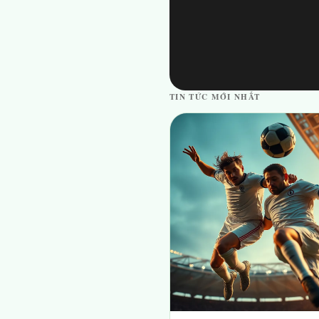
TIN TỨC MỚI NHẤT