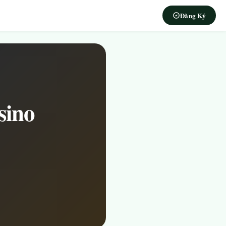
Đăng Ký
sino