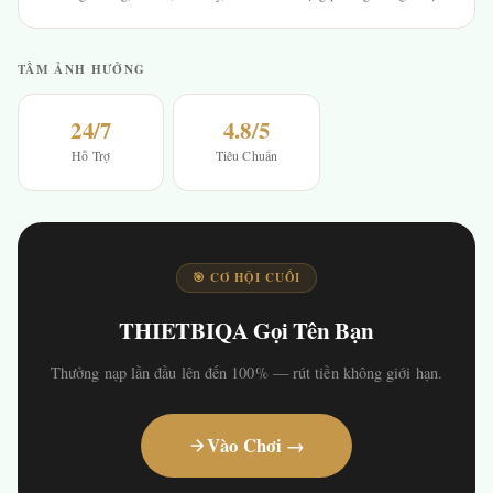
TẦM ẢNH HƯỞNG
24/7
4.8/5
Hỗ Trợ
Tiêu Chuẩn
🎯 CƠ HỘI CUỐI
THIETBIQA Gọi Tên Bạn
Thưởng nạp lần đầu lên đến 100% — rút tiền không giới hạn.
Vào Chơi →