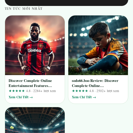
TIN TỨC MỚI NHẤT
Discover Complete Online
sodo66.boo Review: Discover
Entertainment Features
Complete Online
Through yhylc88.com
Entertainment Features With
★★★★★
4.8 · 2284+ lượt xem
★★★★★
4.8 · 2502+ lượt xem
the Right Checklist
Xem Chi Tiết →
Xem Chi Tiết →