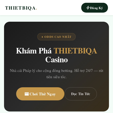
THIETBIQA
.
Đăng Ký
♦ ODDS CAO NHẤT
Khám Phá
THIETBIQA
Casino
Nhà cái Pháp lý cho cộng đồng betting. Hỗ trợ 24/7 — rút
tiền siêu tốc.
🎰 Chơi Thử Ngay
Đọc Tin Tức