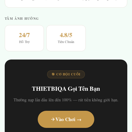
TẦM ẢNH HƯỞNG
24/7
4.8/5
Hỗ Trợ
Tiêu Chuẩn
🎯 CƠ HỘI CUỐI
THIETBIQA Gọi Tên Bạn
Thưởng nạp lần đầu lên đến 100% — rút tiền không giới hạn.
Vào Chơi →