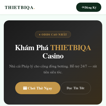
THIETBIQA
.
Đăng Ký
♦ ODDS CAO NHẤT
Khám Phá
THIETBIQA
Casino
Nhà cái Pháp lý cho cộng đồng betting. Hỗ trợ 24/7 — rút
tiền siêu tốc.
🎰 Chơi Thử Ngay
Đọc Tin Tức