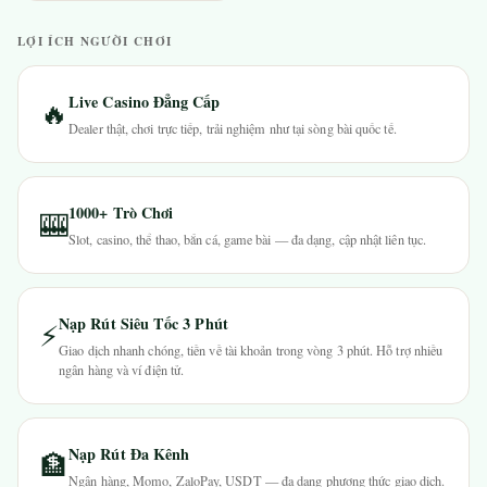
LỢI ÍCH NGƯỜI CHƠI
Live Casino Đẳng Cấp
🔥
Dealer thật, chơi trực tiếp, trải nghiệm như tại sòng bài quốc tế.
1000+ Trò Chơi
🎰
Slot, casino, thể thao, bắn cá, game bài — đa dạng, cập nhật liên tục.
Nạp Rút Siêu Tốc 3 Phút
⚡
Giao dịch nhanh chóng, tiền về tài khoản trong vòng 3 phút. Hỗ trợ nhiều
ngân hàng và ví điện tử.
Nạp Rút Đa Kênh
🏦
Ngân hàng, Momo, ZaloPay, USDT — đa dạng phương thức giao dịch.