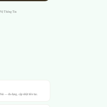
 Vệ Thông Tin
 bài — đa dạng, cập nhật liên tục.