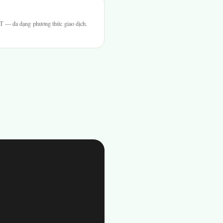
— đa dạng phương thức giao dịch.