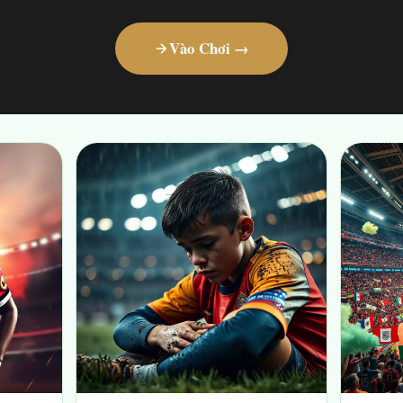
Vào Chơi →