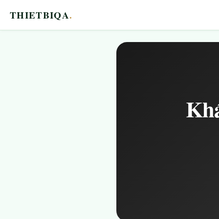
THIETBIQA
.
Kh