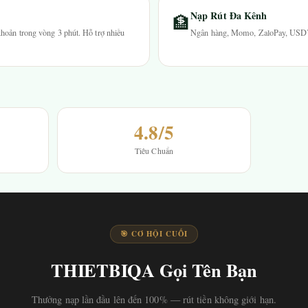
Nạp Rút Đa Kênh
🏦
khoản trong vòng 3 phút. Hỗ trợ nhiều
Ngân hàng, Momo, ZaloPay, USDT 
4.8/5
Tiêu Chuẩn
🎯 CƠ HỘI CUỐI
THIETBIQA Gọi Tên Bạn
Thưởng nạp lần đầu lên đến 100% — rút tiền không giới hạn.