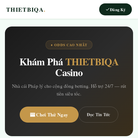
THIETBIQA
.
Đăng Ký
♦ ODDS CAO NHẤT
Khám Phá
THIETBIQA
Casino
Nhà cái Pháp lý cho cộng đồng betting. Hỗ trợ 24/7 — rút
tiền siêu tốc.
🎰 Chơi Thử Ngay
Đọc Tin Tức