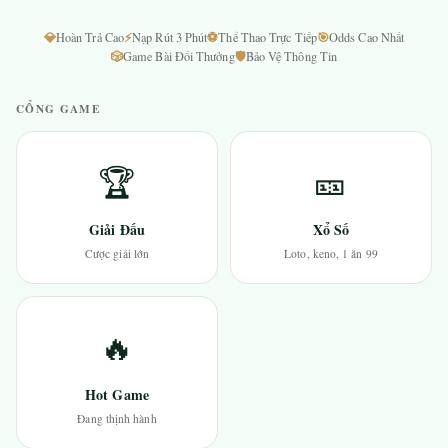
💎
⚡
⚽
🎯
Hoàn Trả Cao
Nạp Rút 3 Phút
Thể Thao Trực Tiếp
Odds Cao Nhất
🎲
🛡
Game Bài Đổi Thưởng
Bảo Vệ Thông Tin
CỔNG GAME
🏆
🎫
Giải Đấu
Xổ Số
Cược giải lớn
Loto, keno, 1 ăn 99
🔥
Hot Game
Đang thịnh hành