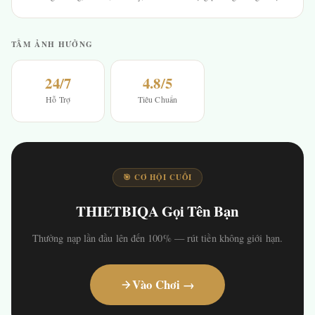
TẦM ẢNH HƯỞNG
24/7
4.8/5
Hỗ Trợ
Tiêu Chuẩn
🎯 CƠ HỘI CUỐI
THIETBIQA Gọi Tên Bạn
Thưởng nạp lần đầu lên đến 100% — rút tiền không giới hạn.
Vào Chơi →